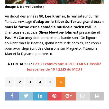
(image © Marvel Comics)
Au début des années 80,
Lee Kramer
, le réalisateur du film
Xanadu
, envisage d’
adapter le Silver Surfer au grand écran
sous la forme d’une comédie musicale rock’n roll
. La
chanteuse et actrice
Olivia Newton-John
est pressentie et
Paul McCartney
doit composer la bande son ! On l’ignore
souvent mais le Beatles, grand lecteur de comics, est connu
pour avoir déjà écrit des chansons sur Magneto, Titanium
Man et la Dynamo pourpre. ■
À LIRE AUSSI :
Ces 23 comics ont DIRECTEMENT inspiré
les scènes de 10 FILMS du MCU !
1
2
3
4
5
6