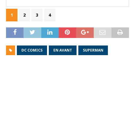
1
2
3
4
DC COMICS
EN AVANT
SUPERMAN