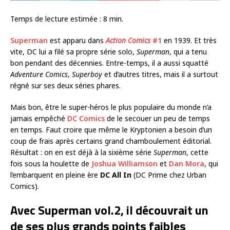
Temps de lecture estimée :
8
min.
Superman
est apparu dans
Action Comics
#1
en 1939. Et très
vite, DC lui a filé sa propre série solo,
Superman
, qui a tenu
bon pendant des décennies. Entre-temps, il a aussi squatté
Adventure Comics
,
Superboy
et d’autres titres, mais il a surtout
régné sur ses deux séries phares.
Mais bon, être le super-héros le plus populaire du monde n’a
jamais empêché
DC Comics
de le secouer un peu de temps
en temps. Faut croire que même le Kryptonien a besoin d’un
coup de frais après certains grand chamboulement éditorial.
Résultat : on en est déjà à la sixième série
Superman
, cette
fois sous la houlette de
Joshua Williamson
et
Dan Mora
, qui
l’embarquent en pleine ère
DC All In
(DC Prime chez Urban
Comics).
Avec Superman vol.2, il découvrait un
de ses plus grands points faibles