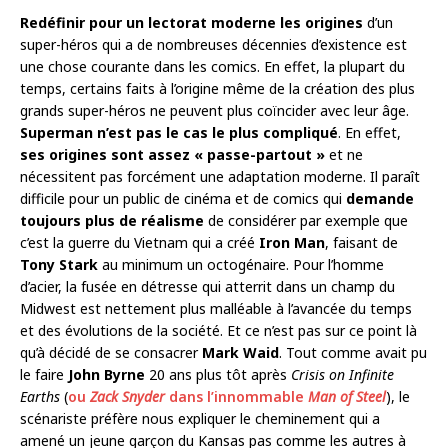
Redéfinir pour un lectorat moderne les origines
d’un
super-héros qui a de nombreuses décennies d’existence est
une chose courante dans les comics. En effet, la plupart du
temps, certains faits à l’origine même de la création des plus
grands super-héros ne peuvent plus coïncider avec leur âge.
Superman n’est pas le cas le plus compliqué
. En effet,
ses origines sont assez « passe-partout »
et ne
nécessitent pas forcément une adaptation moderne. Il paraît
difficile pour un public de cinéma et de comics qui
demande
toujours plus de réalisme
de considérer par exemple que
c’est la guerre du Vietnam qui a créé
Iron Man
, faisant de
Tony Stark
au minimum un octogénaire. Pour l’homme
d’acier, la fusée en détresse qui atterrit dans un champ du
Midwest est nettement plus malléable à l’avancée du temps
et des évolutions de la société. Et ce n’est pas sur ce point là
qu’à décidé de se consacrer
Mark Waid
. Tout comme avait pu
le faire
John Byrne
20 ans plus tôt après
Crisis on Infinite
Earths
(
ou
Zack Snyder
dans l’innommable
Man of Steel
), le
scénariste préfère nous expliquer le cheminement qui a
amené un jeune garçon du Kansas pas comme les autres à