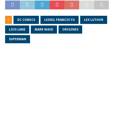
DC COMICS
LEINIL FRANCIS YU
LEX LUTHOR
LOIS LANE
MARK WAID
ORIGINES
SUPERMAN