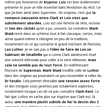
même pas l’existence de
Krypton
.
Lois
est bien évidemment
présente et joue un rôle essentiel dans l’évolution du récit. Ce
que j’ai bien aimé dans
Superman : les origines
, c’est que
la
romance naissante entre Clark et Lois n’est que
subtilement abordée
, Lois est une femme de tête, incisive
et
loin des clichés
qu’on a pu, souvent, lui connaître.
Mark
Waid
reste dans un schéma tout à fait classique, certes, mais
arrive quand-même à s’éloigner un peu de la tradition,
notamment en ce qui concerne le grand méchant de l’histoire,
Lex Luthor
. Je ne sais pas si
l’idée de faire de Lex un
habitant de Smallville
qui a connu Clark adolescent était
une volonté éditoriale pour coller à la série télévisée,
mais
cela ne semble pas du tout forcé
. En redéfinissant
l’histoire de
Superman
,
Mark Waid
modifie celle de
Luthor
dans des origines qui pourraient un peu ressembler à celles du
Dr Fatalis
. Cela permet d’installer
une tension assez forte
et des intrigues sous-jacentes pas totalement explorées,
notamment lorsque Lex dit ne pas connaître
Clark Kent
. Le
fait que Luthor en sache plus sur Krypton que Clark est, là
aussi,
une manière plutôt subtile de lier le destin des 2