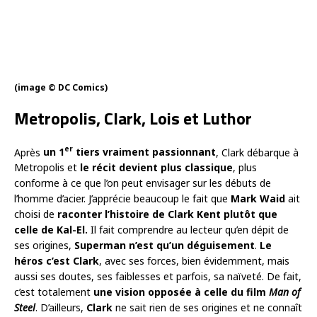
(image © DC Comics)
Metropolis, Clark, Lois et Luthor
er
Après
un 1
tiers vraiment passionnant
, Clark débarque à
Metropolis et
le récit devient plus classique
, plus
conforme à ce que l’on peut envisager sur les débuts de
l’homme d’acier. J’apprécie beaucoup le fait que
Mark Waid
ait
choisi de
raconter l’histoire de Clark Kent plutôt que
celle de Kal-El.
Il fait comprendre au lecteur qu’en dépit de
ses origines,
Superman n’est qu’un déguisement
.
Le
héros c’est
Clark
, avec ses forces, bien évidemment, mais
aussi ses doutes, ses faiblesses et parfois, sa naïveté. De fait,
c’est totalement
une vision opposée à celle du film
Man of
Steel
. D’ailleurs,
Clark
ne sait rien de ses origines et ne connaît