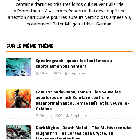
centaine d'articles très très longs qui peuvent aller de
« Promethea » à « Heroes Reborn ». Il a développé une
affection particulière pour les auteurs Vertigo des années 90,
notamment Peter Milligan et Neil Gaiman.
SUR LE MÊME THÈME
Spectregraph : quand les fantômes du
capitalisme vous hantent
10 avril 2025
Stéphane
Comics Shadowman, tome 1 : les nouvelles
aventures de Jack Boniface contre le
paranormal vaudou, entre Haïti et la Nouvelle-
Orléans
30 juillet 2022
Stéphane
Dark Nights : Death Metal – The Multiverse who
laughs n°1 : les Contes de la Crypte, en
(beaucoup) moins bien