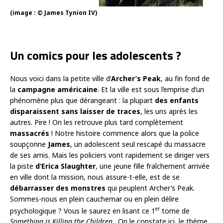
(image : © James Tynion IV)
Un comics pour les adolescents ?
Nous voici dans la petite ville d’
Archer’s Peak
, au fin fond de
la
campagne américaine
. Et la ville est sous l’emprise d’un
phénomène plus que dérangeant : la plupart
des enfants
disparaissent sans laisser de traces
, les uns après les
autres. Pire ! On les retrouve plus tard complètement
massacrés
! Notre histoire commence alors que la police
soupçonne
James
, un adolescent seul rescapé du massacre
de ses amis. Mais les policiers vont rapidement se diriger vers
la piste
d’Erica Slaughter
, une jeune fille fraîchement arrivée
en ville dont la mission, nous assure-t-elle, est de se
débarrasser des monstres
qui peuplent Archer’s Peak.
Sommes-nous en plein cauchemar ou en plein délire
er
psychologique ? Vous le saurez en lisant ce 1
tome de
Something is Killing the Children
. On le constate ici, le thème