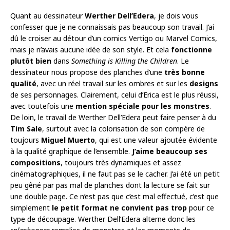
Quant au dessinateur
Werther Dell’Edera
, je dois vous
confesser que je ne connaissais pas beaucoup son travail. J’ai
dû le croiser au détour d’un comics Vertigo ou Marvel Comics,
mais je n’avais aucune idée de son style. Et cela
fonctionne
plutôt bien
dans
Something is Killing the Children
. Le
dessinateur nous propose des planches d’une
très bonne
qualité
, avec un réel travail sur les ombres et sur les
designs
de ses personnages. Clairement, celui d’Erica est le plus réussi,
avec toutefois une
mention spéciale pour les monstres
.
De loin, le travail de Werther Dell’Edera peut faire penser à du
Tim Sale
, surtout avec la colorisation de son compère de
toujours
Miguel Muerto
, qui est une valeur ajoutée évidente
à la qualité graphique de l’ensemble.
J’aime beaucoup ses
compositions
, toujours très dynamiques et assez
cinématographiques, il ne faut pas se le cacher. J’ai été un petit
peu gêné par pas mal de planches dont la lecture se fait sur
une double page. Ce n’est pas que c’est mal effectué, c’est que
simplement
le petit format ne convient pas
trop
pour ce
type de découpage. Werther Dell’Edera alterne donc les