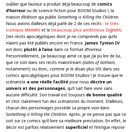
oublier que l’auteur a produit déjà beaucoup de
comics
d’horreur
ou de science-fiction pour BOOM Studios !, la
maison d’édition qui publie
Something is Killing the Children
.
Nous avions d’ailleurs déjà parlé de 2 de ces récits :
le très
iconique
Memetic
et le
beaucoup plus ambitieux
Cognetic
.
Des récits apocalyptiques dont je ne comprends pas qu’ils
n’aient pas été publiés encore en France.
James Tynion IV
est donc
plutôt à l’aise
dans ce format d’horreur.
Personnellement, j’ai beaucoup aimé ce que j’ai pu lire de lui,
que ce soit dans ses récits mainstream (
Gates of Gotham
,
notamment) ou donc, comme je le disais plus tôt dans ses
comics apocalyptiques pour BOOM Studios ! Je trouve que le
scénariste
a une réelle facilité
pour nous
décrire un
univers et des personnages
, qu’il sait faire vivre sans
aucune difficulté. Son travail est toujours
de bonne qualité
et c’est clairement l’un des scénaristes du moment. D’ailleurs,
chacun des personnages possède sa propre voix dans
Something is Killing the Children.
Après, je ne pense pas que ce
soit sur ce comics qu’il livre sa meilleure prestation. En effet, le
décor est parfois relativement
superficiel
et l’intrigue repose