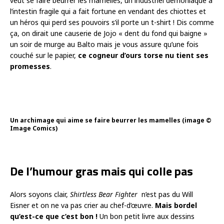
veut se faire beurrer les mamelles, un industriel démoniaque à
l’intestin fragile qui a fait fortune en vendant des chiottes et
un héros qui perd ses pouvoirs s’il porte un t-shirt ! Dis comme
ça, on dirait une causerie de Jojo « dent du fond qui baigne »
un soir de murge au Balto mais je vous assure qu’une fois
couché sur le papier,
ce cogneur d’ours torse nu tient ses
promesses
.
Un archimage qui aime se faire beurrer les mamelles (image ©
Image Comics)
De l’humour gras mais qui colle pas
Alors soyons clair,
Shirtless Bear Fighter
n’est pas du Will
Eisner et on ne va pas crier au chef-d’œuvre.
Mais bordel
qu’est-ce que c’est bon !
Un bon petit livre aux dessins