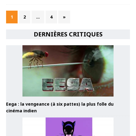
1
2
…
4
»
DERNIÈRES CRITIQUES
Eega : la vengeance (à six pattes) la plus folle du
cinéma indien