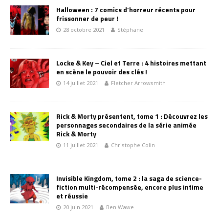
Halloween : 7 comics d’horreur récents pour
frissonner de peur !
28 octobre 2021
Stéphane
Locke & Key – Ciel et Terre : 4 histoires mettant
en scène le pouvoir des clés !
14 juillet 2021
Fletcher Arrowsmith
Rick & Morty présentent, tome 1 : Découvrez les
personnages secondaires de la série animée
Rick & Morty
11 juillet 2021
Christophe Colin
Invisible Kingdom, tome 2 : la saga de science-
fiction multi-récompensée, encore plus intime
et réussie
20 juin 2021
Ben Wawe