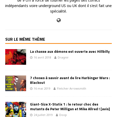
de 9 cm a force de tourner les pages des comics
indépendants voire underground US ou UK dont il s'est fait une
spécialité.
SUR LE MÊME THÈME
La chasse aux démons est ouverte avec Hillbilly
16 avril 2018
Dragnir
7 choses à savoir avant de lire Harbinger Wars :
Blackout
16 mai 2019
Fletcher Arrowsmith
Giant-Size X-Statix 1 : le retour choc des
mutants de Peter Milligan et Mike Allred ! [avis]
24 juillet 2019
Doop