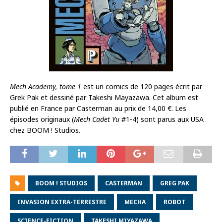
Mech Academy, tome 1
est un comics de 120 pages écrit par
Grek Pak et dessiné par Takeshi Mayazawa. Cet album est
publié en France par Casterman au prix de 14,00 €. Les
épisodes originaux (
Mech Cadet Yu
#1-4) sont parus aux USA
chez BOOM ! Studios.
BOOM ! STUDIOS
CASTERMAN
GREG PAK
INVASION EXTRA-TERRESTRE
MECHA
ROBOT
SCIENCE-FICTION
TAKESHI MIYAZAWA