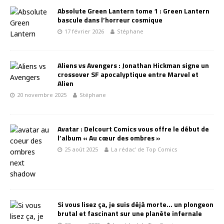
Absolute Green Lantern tome 1 : Green Lantern
bascule dans l’horreur cosmique
17 février 2026
Stéphane
Aliens vs Avengers : Jonathan Hickman signe un
crossover SF apocalyptique entre Marvel et
Alien
20 novembre 2025
Stéphane
Avatar : Delcourt Comics vous offre le début de
l’album « Au cœur des ombres »
25 août 2025
La rédac' de Top Comics
Si vous lisez ça, je suis déjà morte… un plongeon
brutal et fascinant sur une planète infernale