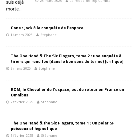
23 mars 2025
La rédac' de Top Comics
Gone : Jock à la conquête de l’espace !
14 mars 2025
Stéphane
The One Hand & The Six Fingers, tome 2 : une enquête à
tiroirs qui rend fou (dans le bon sens du terme) [critique]
8 mars 2025
Stéphane
ROM, le Chevalier de l’espace, est de retour en France en
Omnibus
7 février 2025
Stéphane
The One Hand & the Six Fingers, tome 1 : Un polar SF
poisseux et hypnotique
5 février 2025
Stéphane