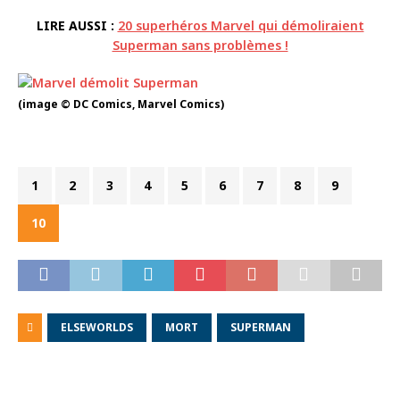
LIRE AUSSI :
20 superhéros Marvel qui démoliraient
Superman sans problèmes !
(image © DC Comics, Marvel Comics)
1
2
3
4
5
6
7
8
9
10
ELSEWORLDS
MORT
SUPERMAN