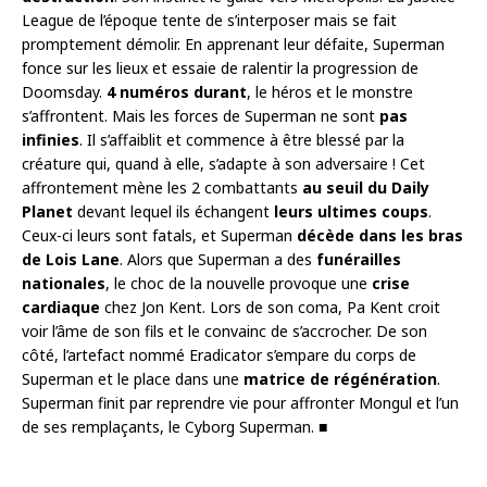
League de l’époque tente de s’interposer mais se fait
promptement démolir. En apprenant leur défaite, Superman
fonce sur les lieux et essaie de ralentir la progression de
Doomsday.
4 numéros durant
, le héros et le monstre
s’affrontent. Mais les forces de Superman ne sont
pas
infinies
. Il s’affaiblit et commence à être blessé par la
créature qui, quand à elle, s’adapte à son adversaire ! Cet
affrontement mène les 2 combattants
au seuil du Daily
Planet
devant lequel ils échangent
leurs ultimes coups
.
Ceux-ci leurs sont fatals, et Superman
décède dans les bras
de Lois Lane
. Alors que Superman a des
funérailles
nationales
, le choc de la nouvelle provoque une
crise
cardiaque
chez Jon Kent. Lors de son coma, Pa Kent croit
voir l’âme de son fils et le convainc de s’accrocher. De son
côté, l’artefact nommé Eradicator s’empare du corps de
Superman et le place dans une
matrice de régénération
.
Superman finit par reprendre vie pour affronter Mongul et l’un
de ses remplaçants, le Cyborg Superman. ■