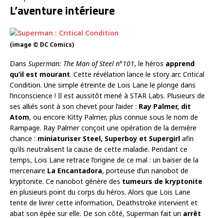
L’aventure intérieure
(image © DC Comics)
Dans
Superman: The Man of Steel n°101
, le héros
apprend
qu’il est mourant
. Cette révélation lance le story arc Critical
Condition. Une simple étreinte de Lois Lane le plonge dans
l’inconscience ! Il est aussitôt mené à STAR Labs. Plusieurs de
ses alliés sont à son chevet pour l’aider :
Ray Palmer, dit
Atom
, ou encore Kitty Palmer, plus connue sous le nom de
Rampage. Ray Palmer conçoit une opération de la dernière
chance :
miniaturiser Steel, Superboy et Supergirl
afin
qu’ils neutralisent la cause de cette maladie. Pendant ce
temps, Lois Lane retrace l’origine de ce mal : un baiser de la
mercenaire
La Encantadora
, porteuse d’un nanobot de
kryptonite. Ce nanobot génère des
tumeurs de kryptonite
en plusieurs point du corps du héros. Alors que Lois Lane
tente de livrer cette information, Deathstroke intervient et
abat son épée sur elle. De son côté, Superman fait un
arrêt