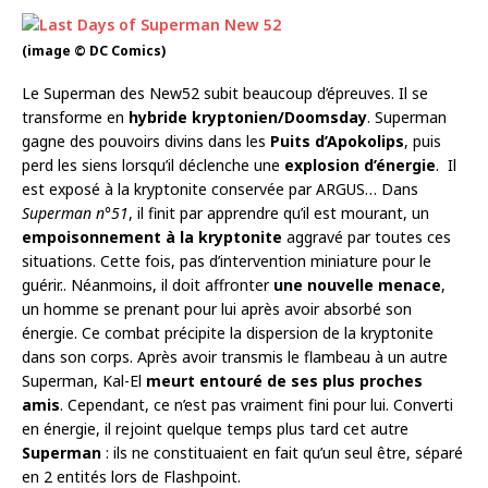
(image © DC Comics)
Le Superman des New52 subit beaucoup d’épreuves. Il se
transforme en
hybride kryptonien/Doomsday
. Superman
gagne des pouvoirs divins dans les
Puits d’Apokolips
, puis
perd les siens lorsqu’il déclenche une
explosion d’énergie
. Il
est exposé à la kryptonite conservée par ARGUS… Dans
Superman n°51
, il finit par apprendre qu’il est mourant, un
empoisonnement à la kryptonite
aggravé par toutes ces
situations. Cette fois, pas d’intervention miniature pour le
guérir.. Néanmoins, il doit affronter
une nouvelle menace
,
un homme se prenant pour lui après avoir absorbé son
énergie. Ce combat précipite la dispersion de la kryptonite
dans son corps. Après avoir transmis le flambeau à un autre
Superman, Kal-El
meurt entouré de ses plus proches
amis
. Cependant, ce n’est pas vraiment fini pour lui. Converti
en énergie, il rejoint quelque temps plus tard cet autre
Superman
: ils ne constituaient en fait qu’un seul être, séparé
en 2 entités lors de Flashpoint.