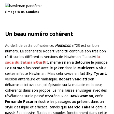
(image © DC Comics)
Un beau numéro cohérent
Au-delà de cette coïncidence,
Hawkman
n°23 est un bon
numéro. Le scénariste Robert Venditti continue son très bon
récit sur les différentes versions de Hawkman. Il a suivi
la
saga du
Batman Qui Rit
, même s’il en a détourné le principe.
Le
Batman
fusionné avec
le Joker
dans le
Multivers Noir
a
certes infecté Hawkman. Mais cela ravive en fait
Sky Tyrant
,
version antérieure et maléfique.
Robert Venditti
s’en
débarrasse ici avec un joli épisode sur la maladie et la peur,
cohérents dans son propos. Le final laisse envisager avec des
révélations sur le passé mystérieux de
Hawkwoman
, enfin.
Fernando Pasarin
illustre les passages au présent dans un
style classique et efficace, tandis que
Marcio Takara
gère le
passé. Ses dessins fluides et souples fonctionnent dans cette