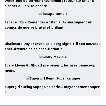
Week-end de terreur chez Rimini : retour sur un anti-
slasher qui divise encore
Escape : Rick Remender et Daniel Acuña signent un
comics de guerre brutal et brillant
Disclosure Day : Steven Spielberg signe-t-il son nouveau
chef-d’œuvre de science-fiction ?
Scary Movie 6 : Ghostface revient, les rires beaucoup
moins
Supergirl : Being Super, une série… moyennement super
!