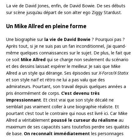
La vie de David Jones, enfin, de David Bowie. De ses débuts
sur scène jusqu’au départ de son alter ego Ziggy Stardust.
Un Mike Allred en pleine forme
Une biographie sur
la vie de David Bowie
? Pourquoi pas ?
Après tout, si je ne suis pas un fan inconditionnel, j’ai quand-
même quelques connaissances sur le sujet. De plus, le fait que
ce soit
Mike Allred
qui se charge non seulement du scénario
et des dessins laissait espérer le meilleur. Je sais que Mike
Allred a un style qui dérange. Ses épisodes sur
X-Force/X-Statix
et son style naïf et rétro ne lui a pas valu que des
admirateurs. Pourtant, son travail depuis quelques années a
pris énormément de corps.
C’est devenu très
impressionnant
. Et c’est vrai que son style décalé ne
semblait pas vraiment coller à une biographie réaliste. Et
pourtant c’est tout le contraire qui nous est livré ici. Car Mike
Allred a véritablement
poussé le curseur du réalisme
au
maximum de ses capacités sans toutefois perdre ses qualités
de base.
On reconnaît immédiatement
les personnages