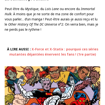
Peut-être du
Mystique
, du
Loïs Lane
ou encore du
Immortal
Hulk
. À moins que je ne sorte de ma zone de confort pour
vous parler… d’un manga ! Peut-être aurais-je aussi reçu et lu
le
Other History Of The DC Universe n°2
. On verra bien, mais je
ne perds pas le rythme !
À LIRE AUSSI :
X-Force et X-Statix : pourquoi ces séries
mutantes déjantées énervent les fans ! (1re partie)