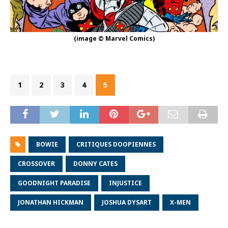
(image © Marvel Comics)
1
2
3
4
5
BOWIE
CRITIQUES DOOPIENNES
CROSSOVER
DONNY CATES
GOODNIGHT PARADISE
INJUSTICE
JONATHAN HICKMAN
JOSHUA DYSART
X-MEN