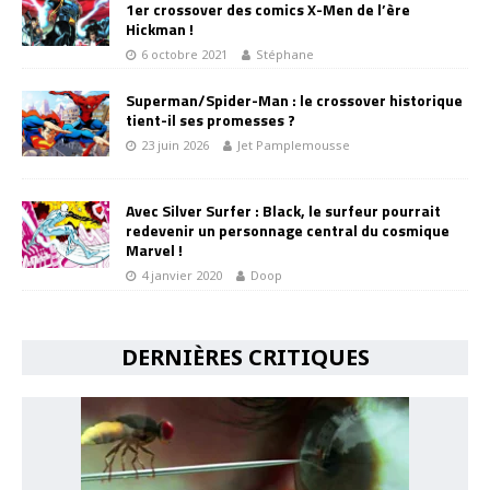
1er crossover des comics X-Men de l’ère
Hickman !
6 octobre 2021
Stéphane
Superman/Spider-Man : le crossover historique
tient-il ses promesses ?
23 juin 2026
Jet Pamplemousse
Avec Silver Surfer : Black, le surfeur pourrait
redevenir un personnage central du cosmique
Marvel !
4 janvier 2020
Doop
DERNIÈRES CRITIQUES