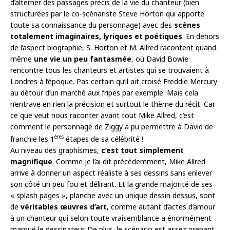
d’alterner des passages précis de la vie du chanteur (bien
structurées par le co-scénariste Steve Horton qui apporte
toute sa connaissance du personnage) avec des
scènes
totalement imaginaires, lyriques et poétiques
. En dehors
de l’aspect biographie, S. Horton et M. Allred racontent quand-
même
une vie un peu fantasmée
, où David Bowie
rencontre tous les chanteurs et artistes qui se trouvaient à
Londres à l’époque. Pas certain qu’il ait croisé Freddie Mercury
au détour d’un marché aux fripes par exemple. Mais cela
n’entrave en rien la précision et surtout le thème du récit. Car
ce que veut nous raconter avant tout Mike Allred, c’est
comment le personnage de Ziggy a pu permettre à David de
ères
franchie les 1
étapes de sa célébrité !
Au niveau des graphismes,
c’est tout simplement
magnifique
. Comme je l’ai dit précédemment, Mike Allred
arrive à donner un aspect réaliste à ses dessins sans enlever
son côté un peu fou et délirant. Et la grande majorité de ses
« splash pages », planche avec un unique dessin dessus, sont
de
véritables œuvres d’art
, comme autant d’actes d’amour
à un chanteur qui selon toute vraisemblance a énormément
marqué le dessinateur. De plus, le scénario est assez prenant