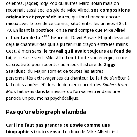
célèbres, Jagger, Iggy Pop ou autres Marc Bolan mais on
reconnait aussi sec le style de Mike Allred,
ses compositions
originales et psychédéliques
, qui fonctionnent encore
mieux avec le ton de ce comics, situé entre les années 60 et
70. En lisant la postface, on se rend compte que Mike Allred
ère
est
un fan de la 1
heure
de David Bowie. Et qu’il dessinait
déjà le chanteur dès qu’il a pu tenir un crayon entre les mains.
C’est, à mon sens,
le travail qu’il avait toujours au fond de
lui
, et cela se sent. Mike Allred met toute son énergie, toute
sa créativité pour raconter au mieux l’histoire de
Ziggy
Stardust
, du Major Tom et de toutes les autres
personnalités extravagantes du chanteur. Le fait de s’arrêter à
la fin des années 70, lors du dernier concert des
Spiders from
Mars
fait sens dans la mesure où l’on va rentrer dans une
période un peu moins psychédélique.
Pas qu’une biographie lambda
Car
il ne faut pas prendre ce Bowie comme une
biographie stricto sensu.
Le choix de Mike Allred c’est