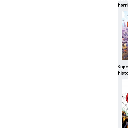
horr
Supe
hist