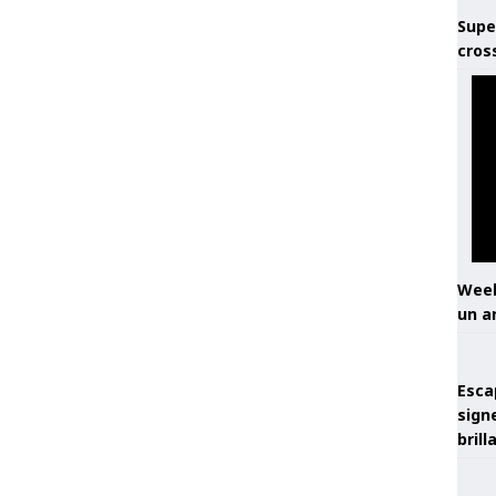
Supe
cros
Week
un a
Esca
sign
brill