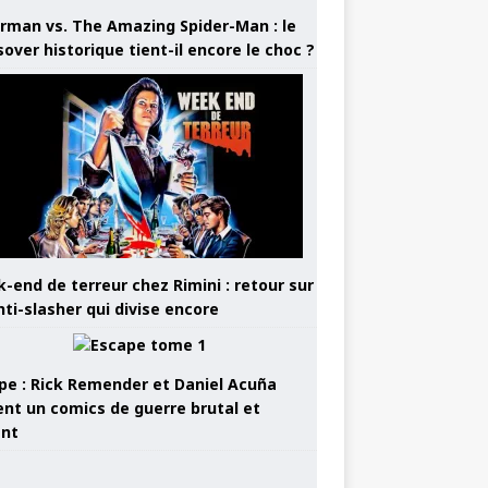
rman vs. The Amazing Spider-Man : le
sover historique tient-il encore le choc ?
-end de terreur chez Rimini : retour sur
nti-slasher qui divise encore
pe : Rick Remender et Daniel Acuña
ent un comics de guerre brutal et
ant