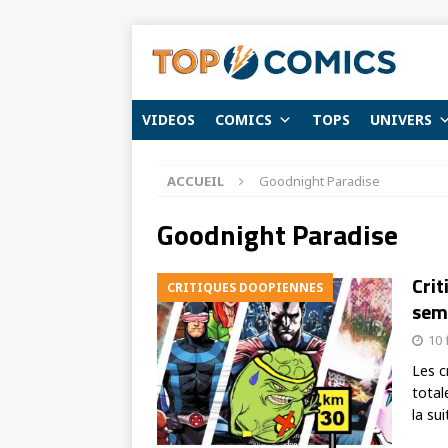
VIDEOS
COMICS
TOPS
UNIVERS
ACCUEIL
Goodnight Paradise
Goodnight Paradise
Crit
CRITIQUES DOOPIENNES
sema
10 
Les c
total
la sui