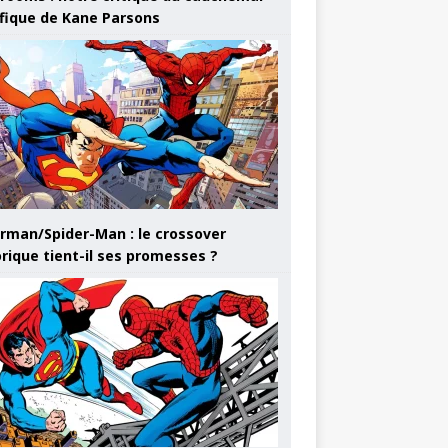
ifique de Kane Parsons
rman/Spider-Man : le crossover
orique tient-il ses promesses ?