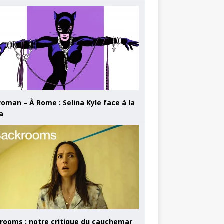
oman – À Rome : Selina Kyle face à la
a
rooms : notre critique du cauchemar