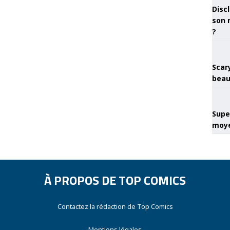
Discl
son 
?
Scary
beau
Super
moye
À PROPOS DE TOP COMICS
Contactez la rédaction de Top Comics
Mentions légales