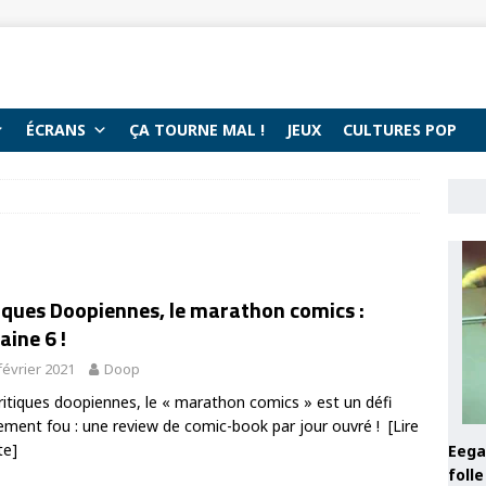
ÉCRANS
ÇA TOURNE MAL !
JEUX
CULTURES POP
iques Doopiennes, le marathon comics :
ine 6 !
février 2021
Doop
ritiques doopiennes, le « marathon comics » est un défi
ement fou : une review de comic-book par jour ouvré !
[Lire
te]
Eega 
foll