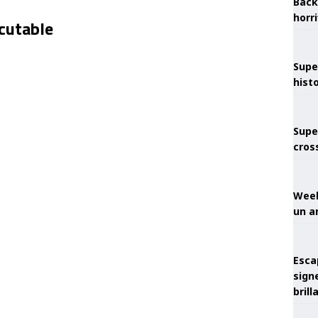
Back
horr
cutable
Supe
hist
Supe
cros
Week
un a
Esca
sign
brill