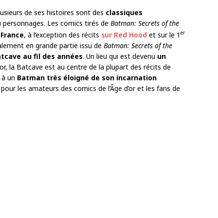
usieurs de ses histoires sont des
classiques
du personnages. Les comics tirés de
Batman: Secrets of the
er
 France
, à l’exception des récits
sur Red Hood
et sur le 1
galement en grande partie issu de
Batman: Secrets of the
Batcave au fil des années
. Un lieu qui est devenu
un
cor, la Batcave est au centre de la plupart des récits de
s à un
Batman
très éloigné de son incarnation
our les amateurs des comics de l’Âge d’or et les fans de