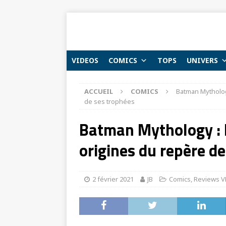
VIDEOS
COMICS
TOPS
UNIVERS
ACCUEIL
COMICS
Batman Mytholog
de ses trophées
Batman Mythology : 
origines du repère d
2 février 2021
JB
Comics
,
Reviews V