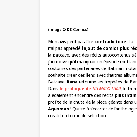
(image © DC Comics)
Mon avis peut paraître
contradictoire
. La 
n’ai pas apprécié
l’ajout de comics plus ré
la Batcave, avec des récits autocontenus s
j’ai trouvé qu’il manquait un épisode mettant
costumes des partenaires de Batman, nota
souhaite créer des liens avec d’autres album
Batcave.
Bane
retourne les trophées de Batm
Dans
le prologue de
No Man’s Land
, le tre
a également engendré des récits
plus intim
profite de la chute de la pièce géante dans
Aquaman
! Quitte à s’écarter de l’anthologie
créatif en terme de sélection.