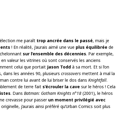
sélection me paraît
trop ancrée dans le passé
, mais je
cents
! En réalité, j’aurais aimé une vue
plus équilibrée
de
’échelonnant
sur l’ensemble des décennies
. Par exemple,
 en valeur les vitrines où sont conservés les anciens
mment celui que portait
Jason Todd
à sa mort. Et si l’on
s, dans les années 90, plusieurs
crossovers
mettent à mal la
an contre lui avant de lui briser le dos dans
Knightfall
.
mblement de terre fait
s’écrouler la cave
sur le héros ! Cela
istes
. Dans
Batman: Gotham Knights n°18
(2001), le héros
 une crevasse pour passer
un
moment privilégié avec
 originelle, j’aurais ainsi préféré qu’Urban Comics soit plus