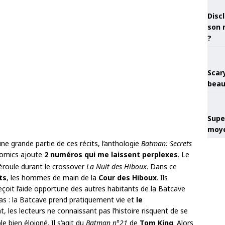
Discl
son 
?
Scary
beau
Super
moye
’une grande partie de ces récits, l’anthologie
Batman: Secrets
 Comics ajoute
2 numéros qui me laissent perplexes
. Le
éroule durant le crossover
La Nuit des Hiboux
. Dans ce
ts
, les hommes de main de la
Cour des Hiboux
. Ils
 reçoit l’aide opportune des autres habitants de la Batcave
pas : la Batcave prend pratiquement vie et
le
, les lecteurs ne connaissant pas l’histoire risquent de se
bien éloigné. Il s’agit du
Batman n°21
de
Tom King
. Alors