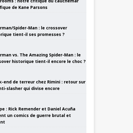
rooms : notre critique du cauchemar
ifique de Kane Parsons
rman/Spider-Man : le crossover
orique tient-il ses promesses ?
rman vs. The Amazing Spider-Man : le
sover historique tient-il encore le choc ?
-end de terreur chez Rimini : retour sur
nti-slasher qui divise encore
pe : Rick Remender et Daniel Acuña
ent un comics de guerre brutal et
ant