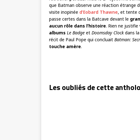
que Batman observe une réaction étrange 
visite inopinée
d’Eobard Thawne
, et tente 
passe certes dans la Batcave devant le
gran
aucun rôle dans l’histoire
. Rien ne justifi
albums
Le Badge
et
Doomsday Clock
dans la 
récit de Paul Pope qui concluait
Batman: Secr
touche amère
.
Les oubliés de cette anthol