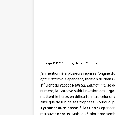
(image © DC Comics, Urban Comics)
J’ai mentionné à plusieurs reprises l’origine d
of the Batcave
. Cependant, l’édition d’Urban
er
1
vient du
reboot
New 52
.
Batman n°9
se d
numéro, la Batcave subit l’invasion des
Ergo
mettent le héros en difficulté, mais celui-ci
ainsi que de l’un de ses trophées. Pourquoi 
Tyrannosaure passe à l’action
! Cependant
e
retrouver
perdus
. Mais le 2
ajout me semble 