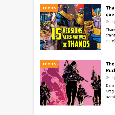
Than
COMICS
que 
11 
Thano
crain
suite
The 
COMICS
Ruck
11 
Dans 
Greg 
aven