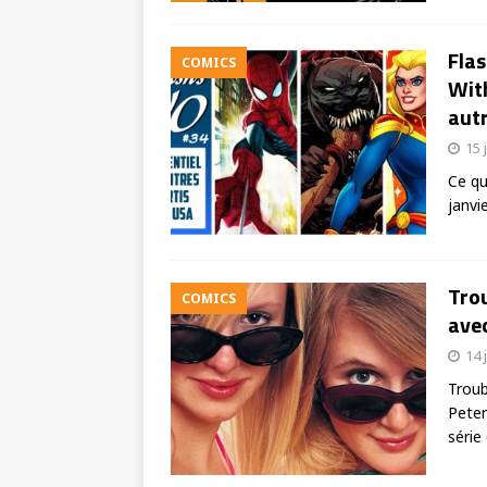
Flas
COMICS
Wit
autr
15 
Ce qu
janvi
Tro
COMICS
avec
14 
Troub
Peter
série