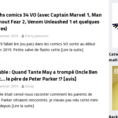
hs comics 34 VO (avec Captain Marvel 1, Man
hout Fear 2, Venom Unleashed 1 et quelques
es)
janvier 2019
Perry Jameson
’il fallait lire (ou pas) dans les comics VO sortis au début
er 2019. Petite salve de flashs cette
[Lire la suite]
Catw
mafi
uble : Quand Tante May a trompé Oncle Ben
… le père de Peter Parker !? [avis]
janvier 2019
Doop
le était censé nous raconter comment les parents de
 Parker s’étaient rencontrés. Je n’avais pas relu cette mini-
 depuis
[Lire la suite]
Back