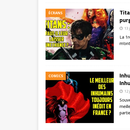
Tita
ÉCRANS
purg
13 
La 1r
m’ont
Inhu
COMICS
Inhu
12 
Souve
meill
parti