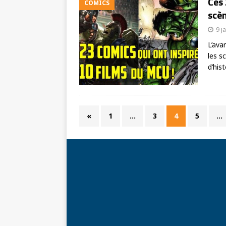
Ces
COMICS
scèn
9 j
L’ava
les s
d’his
«
1
…
3
4
5
…