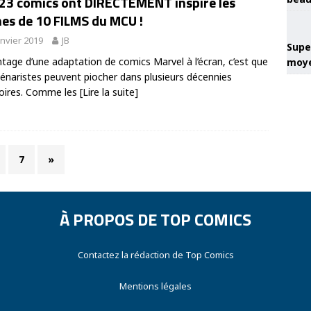
 23 comics ont DIRECTEMENT inspiré les
es de 10 FILMS du MCU !
anvier 2019
JB
Super
ntage d’une adaptation de comics Marvel à l’écran, c’est que
moye
cénaristes peuvent piocher dans plusieurs décennies
toires. Comme les
[Lire la suite]
7
»
À PROPOS DE TOP COMICS
Contactez la rédaction de Top Comics
Mentions légales