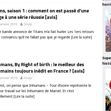
horr
ns, saison 1 : comment on est passé d’une
e à une série réussie [avis]
janvier 2019
Doop
e bande annonce de Titans m’a fait hurler. Les 1ers retours
 convaincu qu’il ne fallait pas que je regarde
[Lire la suite]
Supe
mans, By Right of birth : le meilleur des
hist
mains toujours inédit en France ? [avis]
janvier 2019
Doop
nt, on pense que Inhumans – Tour d’ivoire représente le
eur travail sur les Inhumains de Marvel. Et c’est
ellement
[Lire la suite]