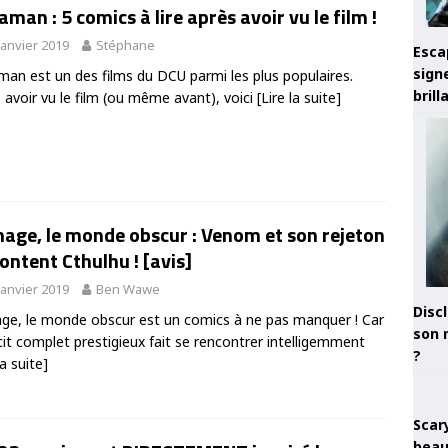
man : 5 comics à lire après avoir vu le film !
janvier 2019
Stéphane
Esca
sign
an est un des films du DCU parmi les plus populaires.
brill
 avoir vu le film (ou même avant), voici
[Lire la suite]
age, le monde obscur : Venom et son rejeton
ontent Cthulhu ! [avis]
janvier 2019
Ben Wawe
Discl
ge, le monde obscur est un comics à ne pas manquer ! Car
son 
cit complet prestigieux fait se rencontrer intelligemment
?
la suite]
Scary
beau