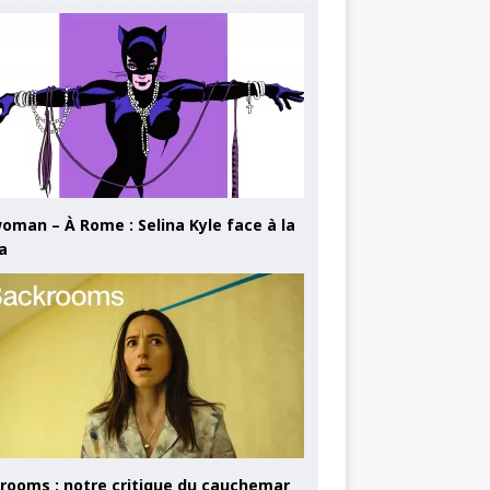
oman – À Rome : Selina Kyle face à la
a
rooms : notre critique du cauchemar