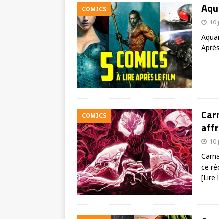
Aqua
COMICS
10 
Aquam
Après
Carn
COMICS
affr
10 
Carna
ce ré
[Lire 