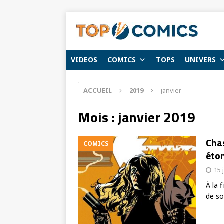
VIDEOS
COMICS
TOPS
UNIVERS
ACCUEIL
2019
janvier
Mois :
janvier 2019
Chas
COMICS
éton
15 
À la 
de so