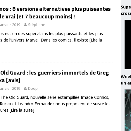
Supe
os : 8 versions alternatives plus puissantes
cros
le vrai (et 7 beaucoup moins) !
janvier 2019
Stéphane
s est un des supervilains les plus puissants et les plus
ts de l’Univers Marvel. Dans les comics, il existe
[Lire la
]
Old Guard : les guerriers immortels de Greg
Week
a [avis]
un a
janvier 2019
Doop
The Old Guard, nouvelle série estampillée Image Comics,
Rucka et Leandro Fernandez nous proposent de suivre les
tures
[Lire la suite]