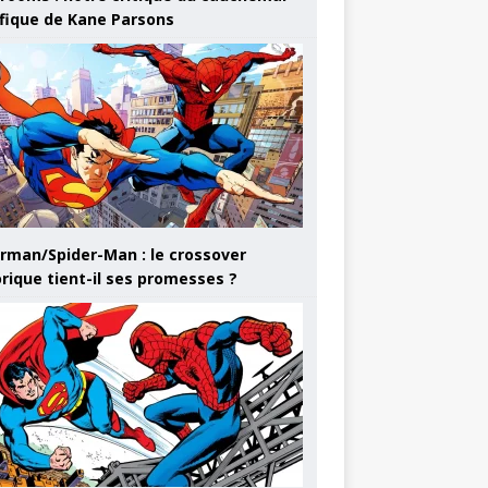
ifique de Kane Parsons
rman/Spider-Man : le crossover
orique tient-il ses promesses ?