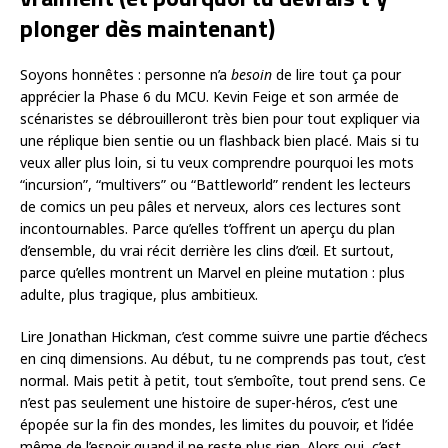
plonger dès maintenant)
Soyons honnêtes : personne n’a
besoin
de lire tout ça pour
apprécier la Phase 6 du MCU. Kevin Feige et son armée de
scénaristes se débrouilleront très bien pour tout expliquer via
une réplique bien sentie ou un flashback bien placé. Mais si tu
veux aller plus loin, si tu veux comprendre pourquoi les mots
“incursion”, “multivers” ou “Battleworld” rendent les lecteurs
de comics un peu pâles et nerveux, alors ces lectures sont
incontournables. Parce qu’elles t’offrent un aperçu du plan
d’ensemble, du vrai récit derrière les clins d’œil. Et surtout,
parce qu’elles montrent un Marvel en pleine mutation : plus
adulte, plus tragique, plus ambitieux.
Lire Jonathan Hickman, c’est comme suivre une partie d’échecs
en cinq dimensions. Au début, tu ne comprends pas tout, c’est
normal. Mais petit à petit, tout s’emboîte, tout prend sens. Ce
n’est pas seulement une histoire de super-héros, c’est une
épopée sur la fin des mondes, les limites du pouvoir, et l’idée
même de l’espoir quand il ne reste plus rien. Alors oui, c’est