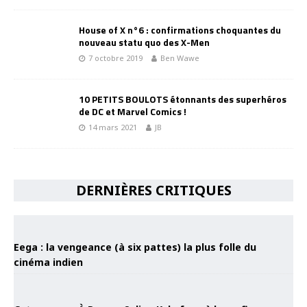
House of X n°6 : confirmations choquantes du
nouveau statu quo des X-Men
7 octobre 2019
Ben Wawe
10 PETITS BOULOTS étonnants des superhéros
de DC et Marvel Comics !
14 mars 2021
JB
DERNIÈRES CRITIQUES
Eega : la vengeance (à six pattes) la plus folle du
cinéma indien