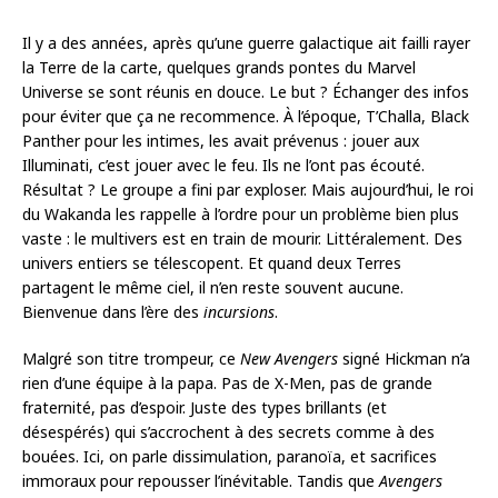
Il y a des années, après qu’une guerre galactique ait failli rayer
la Terre de la carte, quelques grands pontes du Marvel
Universe se sont réunis en douce. Le but ? Échanger des infos
pour éviter que ça ne recommence. À l’époque, T’Challa, Black
Panther pour les intimes, les avait prévenus : jouer aux
Illuminati, c’est jouer avec le feu. Ils ne l’ont pas écouté.
Résultat ? Le groupe a fini par exploser. Mais aujourd’hui, le roi
du Wakanda les rappelle à l’ordre pour un problème bien plus
vaste : le multivers est en train de mourir. Littéralement. Des
univers entiers se télescopent. Et quand deux Terres
partagent le même ciel, il n’en reste souvent aucune.
Bienvenue dans l’ère des
incursions
.
Malgré son titre trompeur, ce
New Avengers
signé Hickman n’a
rien d’une équipe à la papa. Pas de X-Men, pas de grande
fraternité, pas d’espoir. Juste des types brillants (et
désespérés) qui s’accrochent à des secrets comme à des
bouées. Ici, on parle dissimulation, paranoïa, et sacrifices
immoraux pour repousser l’inévitable. Tandis que
Avengers