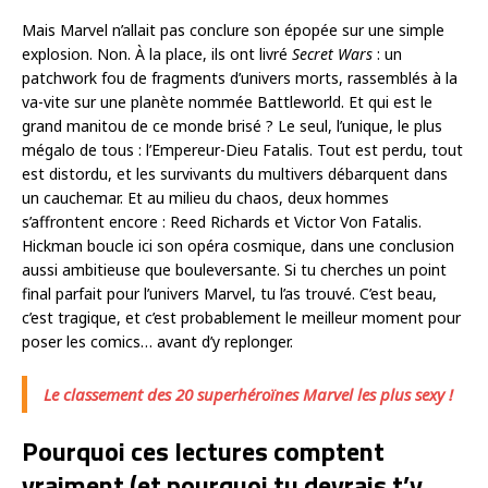
Mais Marvel n’allait pas conclure son épopée sur une simple
explosion. Non. À la place, ils ont livré
Secret Wars
: un
patchwork fou de fragments d’univers morts, rassemblés à la
va-vite sur une planète nommée Battleworld. Et qui est le
grand manitou de ce monde brisé ? Le seul, l’unique, le plus
mégalo de tous : l’Empereur-Dieu Fatalis. Tout est perdu, tout
est distordu, et les survivants du multivers débarquent dans
un cauchemar. Et au milieu du chaos, deux hommes
s’affrontent encore : Reed Richards et Victor Von Fatalis.
Hickman boucle ici son opéra cosmique, dans une conclusion
aussi ambitieuse que bouleversante. Si tu cherches un point
final parfait pour l’univers Marvel, tu l’as trouvé. C’est beau,
c’est tragique, et c’est probablement le meilleur moment pour
poser les comics… avant d’y replonger.
Le classement des 20 superhéroïnes Marvel les plus sexy !
Pourquoi ces lectures comptent
vraiment (et pourquoi tu devrais t’y