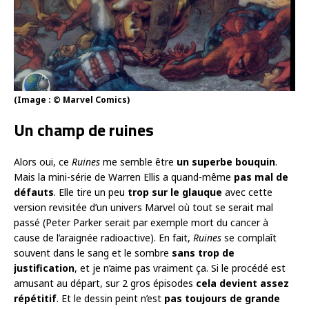
(Image : © Marvel Comics)
Un champ de ruines
Alors oui, ce
Ruines
me semble être
un superbe bouquin
.
Mais la mini-série de Warren Ellis a quand-même
pas mal de
défauts
. Elle tire un peu
trop sur le glauque
avec cette
version revisitée d’un univers Marvel où tout se serait mal
passé (Peter Parker serait par exemple mort du cancer à
cause de l’araignée radioactive). En fait,
Ruines
se complaît
souvent dans le sang et le sombre
sans trop de
justification
, et je n’aime pas vraiment ça. Si le procédé est
amusant au départ, sur 2 gros épisodes
cela devient assez
répétitif
. Et le dessin peint n’est
pas toujours de grande