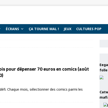
ÉCRANS
ÇA TOURNE MAL !
JEUX
CULTURES POP
Eega 
is pour dépenser 70 euros en comics (août
foll
0)
éfi. Chaque mois, sélectionner des comics parmi les
Catw
mafi