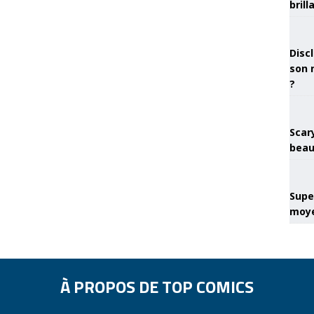
brill
Discl
son 
?
Scary
beau
Super
moye
À PROPOS DE TOP COMICS