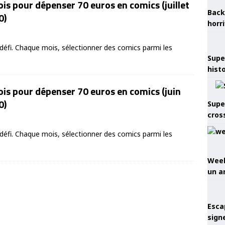
is pour dépenser 70 euros en comics (juillet
Back
0)
horr
éfi. Chaque mois, sélectionner des comics parmi les
Supe
hist
is pour dépenser 70 euros en comics (juin
0)
Supe
cros
éfi. Chaque mois, sélectionner des comics parmi les
Week
un a
Esca
sign