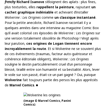
frenchy
Richard Isanove
s’éloignent des aplats : plus fines,
plus texturées, elles
rappellent la peinture
, rajoutant
un
cachet graphique indéniable
et achevant d’installer
Wolverine : Les Origines
comme
un classique instantané
.
Pour la petite anecdote, Richard Isanove racontait il y a
quelques années dans une interview au magazine Comic Box
qu’il avait colorisé ces épisodes de
Wolverine : Les Origines
sur
une version totalement obsolète de Photoshop ! Vingt après
leur parution,
ces origines de Logan tiennent encore
incroyablement la route
. Et si Wolverine ne se souvient plus
de ces événements (traumas, facteur auto-guérisseur et
cohérence éditoriale obligent),
Wolverine : Les Origines
souligne le destin particulièrement cruel d’un personnage
blessé, tiraillé entre son humanité et sa bestialité. Alors, lever
le voile sur son passé, était-ce un pari gagné ? Oui, puisque
Wolverine
fait toujours partie des persos les plus appréciés
de
Marvel Comics
. ■
(image © Marvel Comics, Panini
Comics)