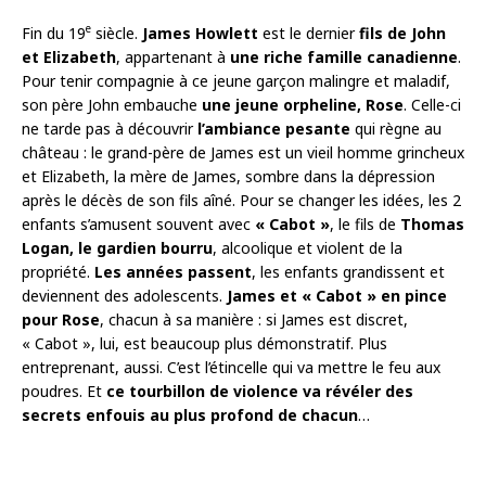
e
Fin du 19
siècle.
James Howlett
est le dernier
fils de John
et Elizabeth
, appartenant à
une riche famille canadienne
.
Pour tenir compagnie à ce jeune garçon malingre et maladif,
son père John embauche
une jeune orpheline, Rose
. Celle-ci
ne tarde pas à découvrir
l’ambiance pesante
qui règne au
château : le grand-père de James est un vieil homme grincheux
et Elizabeth, la mère de James, sombre dans la dépression
après le décès de son fils aîné. Pour se changer les idées, les 2
enfants s’amusent souvent avec
« Cabot »
, le fils de
Thomas
Logan, le gardien bourru
, alcoolique et violent de la
propriété.
Les années passent
, les enfants grandissent et
deviennent des adolescents.
James et « Cabot » en pince
pour Rose
, chacun à sa manière : si James est discret,
« Cabot », lui, est beaucoup plus démonstratif. Plus
entreprenant, aussi. C’est l’étincelle qui va mettre le feu aux
poudres. Et
ce tourbillon de violence va révéler des
secrets enfouis au plus profond de chacun
…