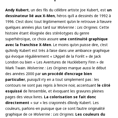
Andy Kubert
, un des fils du célèbre artiste Joe Kubert, est
un
dessinateur lié aux X-Men
, héros qu’il a dessinés de 1992 à
1996. C’est donc tout légitimement qu’on le retrouve à l’œuvre
quelques années plus tard sur
Wolverine : Les Origines
. Cette
histoire étant éloignée des stéréotypes du genre
superhéroïque, ce choix assure
une continuité graphique
avec la franchise X-Men
. Le moins qu’on puisse dire, c’est
qu’Andy Kubert est très à l’aise dans une ambiance graphique
qui évoque régulièrement « L’Appel de la Forêt » de Jack
London ou bien « Les Aventures de Huckleberry Finn » de
Mark Twain.
Wolverine : Les Origines
marque aussi le début
des années 2000 par
un procédé d’encrage bien
particulier
, puisqu’il n’y en a tout simplement pas : les
contours ne sont pas repris à l’encre noir, accentuant
le côté
esquissé
de l’ensemble, et évoquant les gravures pleines
pages des vieux livres.
La colorisation se fait donc
directement
« sur » les crayonnés d’Andy Kubert. Les
couleurs, parlons-en puisque que ce sont l’autre originalité
graphique de ce
Wolverine : Les Origines
.
Les couleurs du