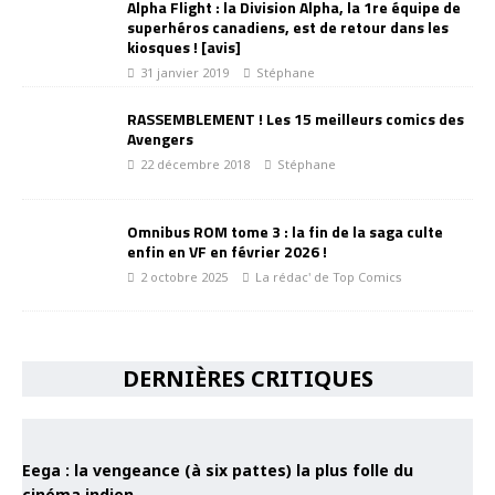
Alpha Flight : la Division Alpha, la 1re équipe de
superhéros canadiens, est de retour dans les
kiosques ! [avis]
31 janvier 2019
Stéphane
RASSEMBLEMENT ! Les 15 meilleurs comics des
Avengers
22 décembre 2018
Stéphane
Omnibus ROM tome 3 : la fin de la saga culte
enfin en VF en février 2026 !
2 octobre 2025
La rédac' de Top Comics
DERNIÈRES CRITIQUES
Eega : la vengeance (à six pattes) la plus folle du
cinéma indien