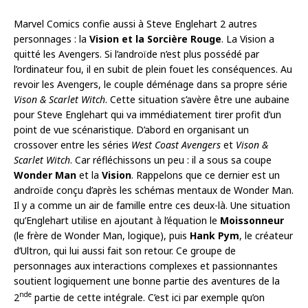
Marvel Comics confie aussi à Steve Englehart 2 autres
personnages : la
Vision et la Sorcière Rouge
. La Vision a
quitté les Avengers. Si l’androïde n’est plus possédé par
l’ordinateur fou, il en subit de plein fouet les conséquences. Au
revoir les Avengers, le couple déménage dans sa propre série
Vison & Scarlet Witch
. Cette situation s’avère être une aubaine
pour Steve Englehart qui va immédiatement tirer profit d’un
point de vue scénaristique. D’abord en organisant un
crossover entre les séries
West Coast Avengers
et
Vison &
Scarlet Witch
. Car réfléchissons un peu : il a sous sa coupe
Wonder Man
et la
Vision
. Rappelons que ce dernier est un
androïde conçu d’après les schémas mentaux de Wonder Man.
Il y a comme un air de famille entre ces deux-là. Une situation
qu’Englehart utilise en ajoutant à l’équation le
Moissonneur
(le frère de Wonder Man, logique), puis
Hank Pym
, le créateur
d’Ultron, qui lui aussi fait son retour. Ce groupe de
personnages aux interactions complexes et passionnantes
soutient logiquement une bonne partie des aventures de la
nde
2
partie de cette intégrale. C’est ici par exemple qu’on