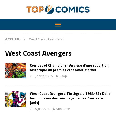
ACCUEIL
West Coast Avengers
West Coast Avengers
Contest of Champions : Analyse d’une réédition
historique du premier crossover Marvel
2 janvier 2025
Doop
West Coast Avengers, l’intégrale 1984-85 : Dans
les coulisses des remplaçants des Avengers
[avis]
18 juin 2019
Stéphane