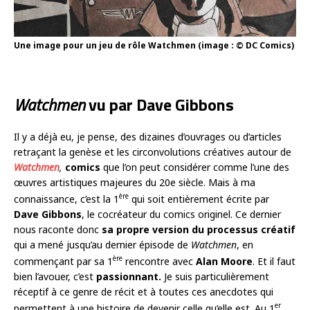
Une image pour un jeu de rôle Watchmen (image : © DC Comics)
Watchmen
vu par Dave Gibbons
Il y a déjà eu, je pense, des dizaines d’ouvrages ou d’articles
retraçant la genèse et les circonvolutions créatives autour de
Watchmen
,
comics
que l’on peut considérer comme l’une des
œuvres artistiques majeures du 20e siècle. Mais à ma
ère
connaissance, c’est la 1
qui soit entièrement écrite par
Dave Gibbons
, le cocréateur du comics originel. Ce dernier
nous raconte donc
sa propre version du processus créatif
qui a mené jusqu’au dernier épisode de
Watchmen
, en
ère
commençant par sa 1
rencontre avec
Alan Moore
. Et il faut
bien l’avouer, c’est
passionnant.
Je suis particulièrement
réceptif à ce genre de récit et à toutes ces anecdotes qui
er
permettent à une histoire de devenir celle qu’elle est. Au 1