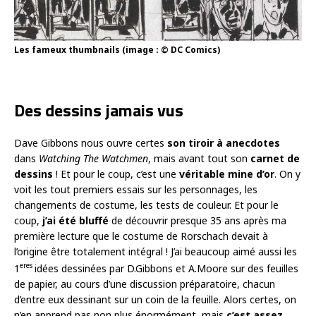
Les fameux thumbnails (image : © DC Comics)
Des dessins jamais vus
Dave Gibbons nous ouvre certes
son tiroir à anecdotes
dans
Watching The Watchmen
, mais avant tout son
carnet de
dessins
! Et pour le coup, c’est une
véritable mine d’or
. On y
voit les tout premiers essais sur les personnages, les
changements de costume, les tests de couleur. Et pour le
coup,
j’ai été bluffé
de découvrir presque 35 ans après ma
première lecture que le costume de Rorschach devait à
l’origine être totalement intégral ! J’ai beaucoup aimé aussi les
eres
1
idées dessinées par D.Gibbons et A.Moore sur des feuilles
de papier, au cours d’une discussion préparatoire, chacun
d’entre eux dessinant sur un coin de la feuille. Alors certes, on
n’en apprend pas non plus énormément, mais
c’est assez