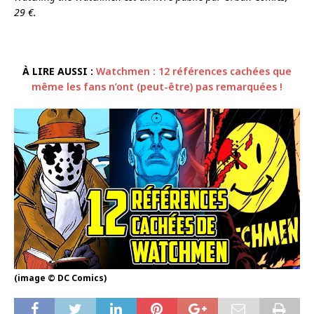
29 €.
À LIRE AUSSI :
Watchmen : 12 références cachées que
même les fans n’ont (peut-être) pas remarquées !
(image © DC Comics)