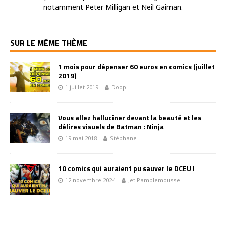
notamment Peter Milligan et Neil Gaiman.
SUR LE MÊME THÈME
1 mois pour dépenser 60 euros en comics (juillet
2019)
1 juillet 2019
Doop
Vous allez halluciner devant la beauté et les
délires visuels de Batman : Ninja
19 mai 2018
Stéphane
10 comics qui auraient pu sauver le DCEU !
12 novembre 2024
Jet Pamplemousse