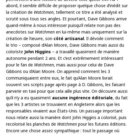
abord, il semble difficile de proposer quelque chose d’inédit sur
la création de
Watchmen
, tellement ce titre a été analysé et
scruté sous tous ses angles. Et pourtant, Dave Gibbons arrive
quand-même à nous intéresser puisqu’il relate non pas des
anecdotes sur
Watchmen
en lui-même mais uniquement sur la
création de l’œuvre, son
côté artisanal
. Il dévoile comment
le trio – composé d’Alan Moore, Dave Gibbons mais aussi du
coloriste
John Higgins
– a travaillé quasiment de manière
autonome pendant 2 ans. Et c’est extrêmement intéressant
pour le fan de
Watchmen
, mais aussi pour celui de Dave
Gibbons ou d’Alan Moore. On apprend comment les 3
communiquaient entre eux, le fait qu’Alan Moore livrait
souvent ses scripts page après page à D. Gibbons, les faisant
parvenir en taxi pour que cela aille plus vite. On découvre aussi
qu’il n’y a eu quasiment
aucune ingérence éditoriale
, du fait
que les 3 artistes se trouvaient en Angleterre alors que les
responsables vivaient aux États-Unis. Un passage important
nous relate aussi la manière dont John Higgins a colorisé, puis
recolorisé les planches de
Watchmen
pour les futures éditions.
Encore une chose assez sympathique : tout le passage où