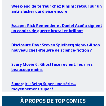
Week-end de terreur chez Rimini : retour sur un
anti-slasher qui divise encore
Escape : Rick Remender et Daniel Acuña signent
un comics de guerre brutal et brillant
Disclosure Day : Steven Spielberg signe-t-il son
nouveau chef-d’œuvre de science-fiction ?
Scary Movie 6 : Ghostface revient, les rires
beaucoup moins
Supergirl : Being Super, une série…
moyennement super !
À PROPOS DE TOP COMICS