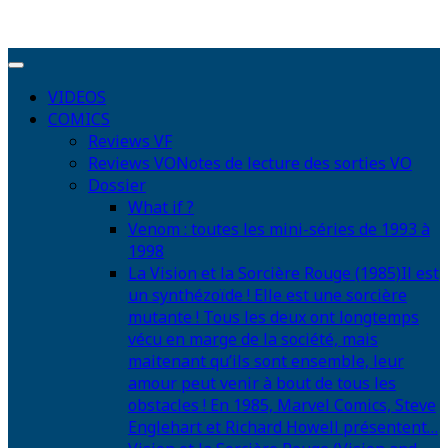
VIDEOS
COMICS
Reviews VF
Reviews VO
Notes de lecture des sorties VO
Dossier
What if ?
Venom : toutes les mini-séries de 1993 à
1998
La Vision et la Sorcière Rouge (1985)
Il est
un synthézoïde ! Elle est une sorcière
mutante ! Tous les deux ont longtemps
vécu en marge de la société, mais
maitenant qu’ils sont ensemble, leur
amour peut venir à bout de tous les
obstacles ! En 1985, Marvel Comics, Steve
Englehart et Richard Howell présentent…