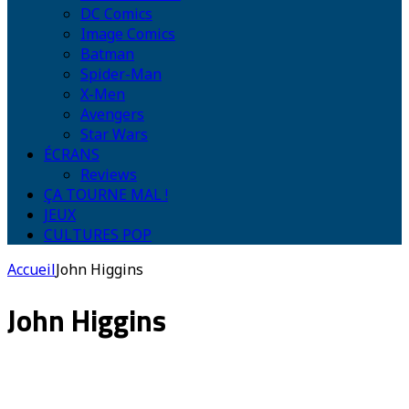
DC Comics
Image Comics
Batman
Spider-Man
X-Men
Avengers
Star Wars
ÉCRANS
Reviews
ÇA TOURNE MAL !
JEUX
CULTURES POP
Accueil
John Higgins
John Higgins