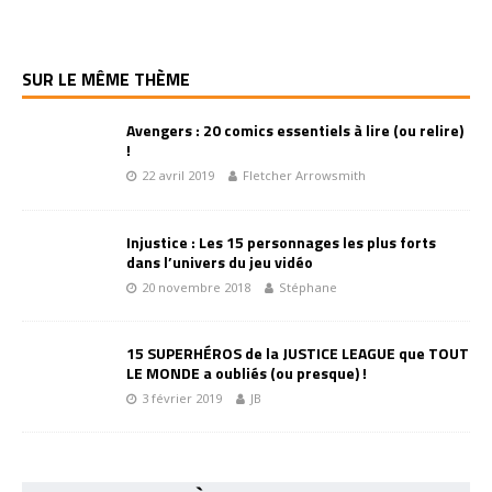
SUR LE MÊME THÈME
Avengers : 20 comics essentiels à lire (ou relire)
!
22 avril 2019
Fletcher Arrowsmith
Injustice : Les 15 personnages les plus forts
dans l’univers du jeu vidéo
20 novembre 2018
Stéphane
15 SUPERHÉROS de la JUSTICE LEAGUE que TOUT
LE MONDE a oubliés (ou presque) !
3 février 2019
JB