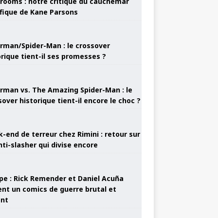
rooms : notre critique du cauchemar
ifique de Kane Parsons
rman/Spider-Man : le crossover
orique tient-il ses promesses ?
rman vs. The Amazing Spider-Man : le
sover historique tient-il encore le choc ?
-end de terreur chez Rimini : retour sur
nti-slasher qui divise encore
pe : Rick Remender et Daniel Acuña
ent un comics de guerre brutal et
ant