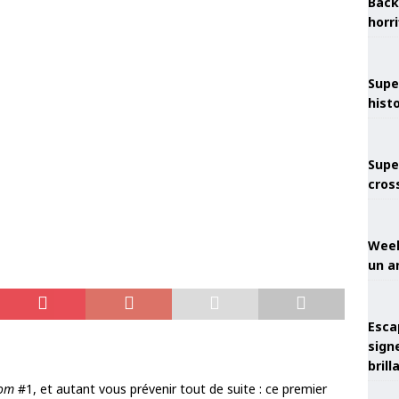
Back
horr
Supe
hist
Supe
cros
Week
un a
Esca
sign
brill
oom
#1, et autant vous prévenir tout de suite : ce premier