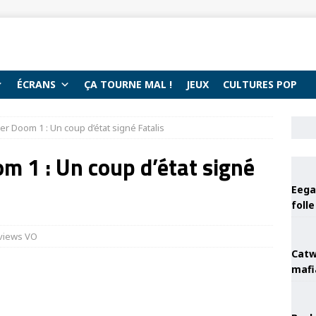
ÉCRANS
ÇA TOURNE MAL !
JEUX
CULTURES POP
 Doom 1 : Un coup d’état signé Fatalis
 1 : Un coup d’état signé
Eega 
foll
views VO
Catw
mafi