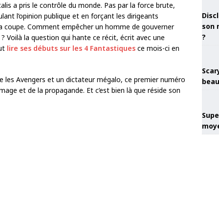
lis a pris le contrôle du monde. Pas par la force brute,
Discl
pulant l’opinion publique et en forçant les dirigeants
son 
a coupe. Comment empêcher un homme de gouverner
?
? Voilà la question qui hante ce récit, écrit avec une
eut
lire ses débuts sur les 4 Fantastiques
ce mois-ci en
Scary
re les Avengers et un dictateur mégalo, ce premier numéro
beau
l’image et de la propagande. Et c’est bien là que réside son
Super
moye