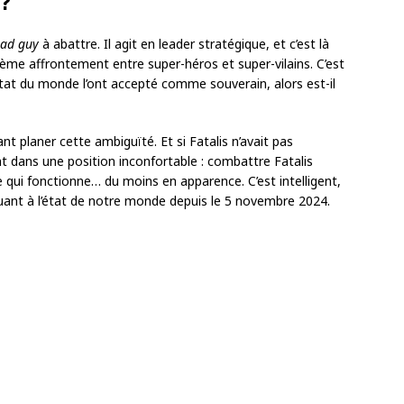
 ?
ad guy
à abattre. Il agit en leader stratégique, et c’est là
nième affrontement entre super-héros et super-vilains. C’est
’État du monde l’ont accepté comme souverain, alors est-il
nt planer cette ambiguïté. Et si Fatalis n’avait pas
 dans une position inconfortable : combattre Fatalis
e qui fonctionne… du moins en apparence. C’est intelligent,
quant à l’état de notre monde depuis le 5 novembre 2024.