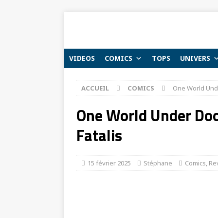
VIDEOS
COMICS
TOPS
UNIVERS
ACCUEIL
COMICS
One World Under
One World Under Doom
Fatalis
15 février 2025
Stéphane
Comics
,
Re