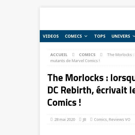
VIDEOS
COMICS
TOPS
UNIVERS
ACCUEIL
COMICS
The Morlocks : l
mutants de Marvel Comics !
The Morlocks : lorsqu
DC Rebirth, écrivait 
Comics !
28 mai 2020
JB
Comics
,
Reviews VO