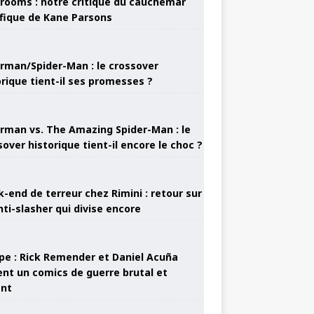
rooms : notre critique du cauchemar
ifique de Kane Parsons
rman/Spider-Man : le crossover
orique tient-il ses promesses ?
rman vs. The Amazing Spider-Man : le
sover historique tient-il encore le choc ?
-end de terreur chez Rimini : retour sur
nti-slasher qui divise encore
pe : Rick Remender et Daniel Acuña
ent un comics de guerre brutal et
ant