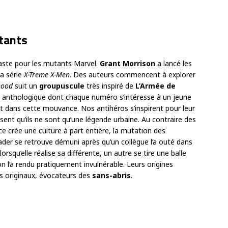
utants
aste pour les mutants Marvel.
Grant Morrison
a lancé les
la série
X-Treme X-Men
. Des auteurs commencent à explorer
hood
suit un
groupuscule
très inspiré de
L’Armée de
e anthologique dont chaque numéro s’intéresse à un jeune
t dans cette mouvance. Nos antihéros s’inspirent pour leur
ent qu’ils ne sont qu’une légende urbaine. Au contraire des
e crée une culture à part entière, la mutation des
rader se retrouve démuni après qu’un collègue l’a outé dans
orsqu’elle réalise sa différente, un autre se tire une balle
n l’a rendu pratiquement invulnérable. Leurs origines
s originaux, évocateurs des
sans-abris
.