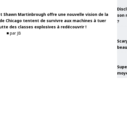
Discl
et Shawn Martinbrough offre une nouvelle vision de la
son 
de Chicago tentent de survivre aux machines à tuer
?
utte des classes explosives à redécouvrir !
■ par JB
Scary
beau
Super
moye