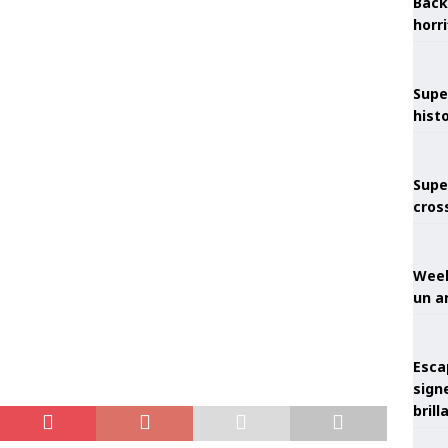
Back
horr
Supe
hist
Supe
cros
Week
un a
Esca
sign
brill