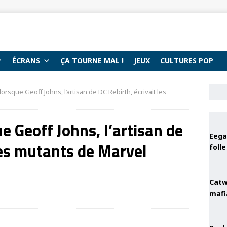
ÉCRANS
ÇA TOURNE MAL !
JEUX
CULTURES POP
orsque Geoff Johns, l’artisan de DC Rebirth, écrivait les
e Geoff Johns, l’artisan de
Eega 
les mutants de Marvel
foll
Catw
mafi