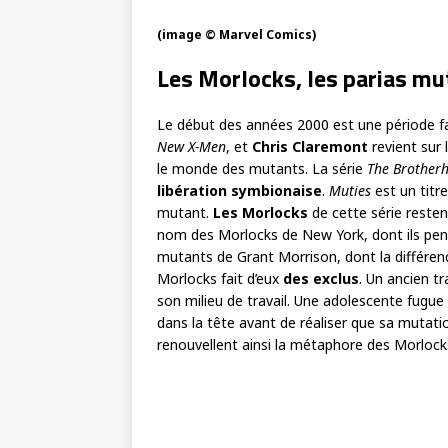
(image © Marvel Comics)
Les Morlocks, les parias m
Le début des années 2000 est une période f
New X-Men
, et
Chris Claremont
revient sur 
le monde des mutants. La série
The Brother
libération symbionaise
.
Muties
est un titr
mutant.
Les Morlocks
de cette série resten
nom des Morlocks de New York, dont ils pens
mutants de Grant Morrison, dont la différenc
Morlocks fait d’eux
des exclus
. Un ancien t
son milieu de travail. Une adolescente fugue l
dans la tête avant de réaliser que sa mutatio
renouvellent ainsi la métaphore des Morlock