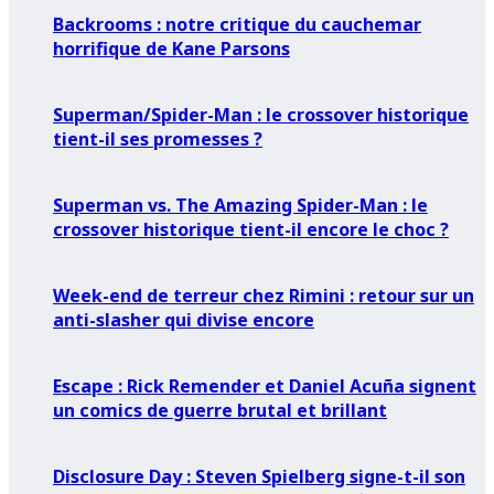
Backrooms : notre critique du cauchemar
horrifique de Kane Parsons
Superman/Spider-Man : le crossover historique
tient-il ses promesses ?
Superman vs. The Amazing Spider-Man : le
crossover historique tient-il encore le choc ?
Week-end de terreur chez Rimini : retour sur un
anti-slasher qui divise encore
Escape : Rick Remender et Daniel Acuña signent
un comics de guerre brutal et brillant
Disclosure Day : Steven Spielberg signe-t-il son