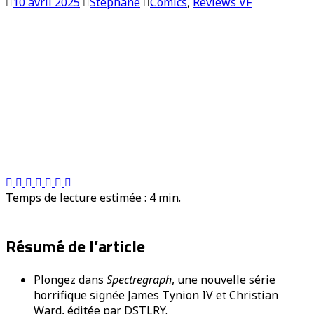
10 avril 2025
Stéphane
Comics
,
Reviews VF
Temps de lecture estimée :
4
min.
Résumé de l’article
Plongez dans
Spectregraph
, une nouvelle série
horrifique signée James Tynion IV et Christian
Ward, éditée par DSTLRY.