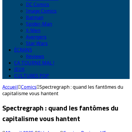
DC Comics
Image Comics
Batman
Spider-Man
X-Men
Avengers
Star Wars
ÉCRANS
Reviews
ÇA TOURNE MAL !
JEUX
CULTURES POP
Accueil
Comics
Spectregraph : quand les fantômes du
capitalisme vous hantent
Spectregraph : quand les fantômes du
capitalisme vous hantent