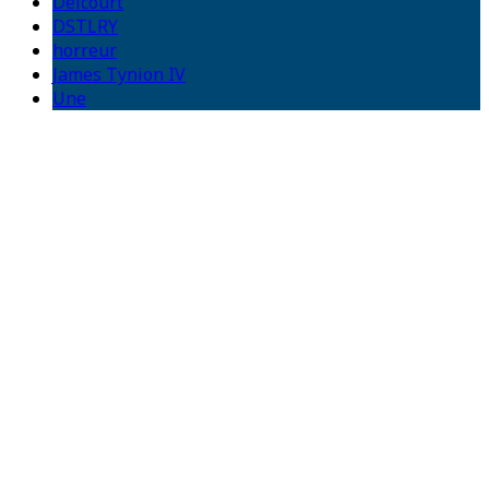
Delcourt
DSTLRY
horreur
James Tynion IV
Une