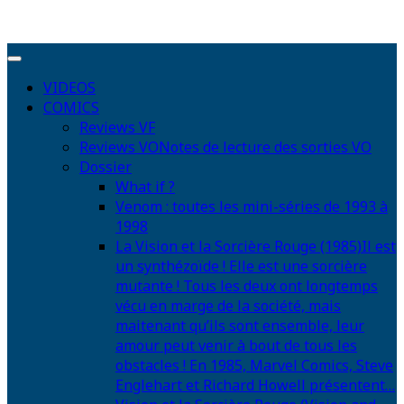
VIDEOS
COMICS
Reviews VF
Reviews VO
Notes de lecture des sorties VO
Dossier
What if ?
Venom : toutes les mini-séries de 1993 à
1998
La Vision et la Sorcière Rouge (1985)
Il est
un synthézoïde ! Elle est une sorcière
mutante ! Tous les deux ont longtemps
vécu en marge de la société, mais
maitenant qu’ils sont ensemble, leur
amour peut venir à bout de tous les
obstacles ! En 1985, Marvel Comics, Steve
Englehart et Richard Howell présentent…