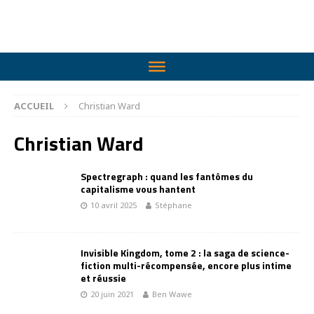
ACCUEIL
Christian Ward
Christian Ward
Spectregraph : quand les fantômes du
capitalisme vous hantent
10 avril 2025
Stéphane
Invisible Kingdom, tome 2 : la saga de science-
fiction multi-récompensée, encore plus intime
et réussie
20 juin 2021
Ben Wawe