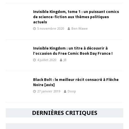
Invisible Kingdom, tome 1 : un puissant comics
de science-fiction aux thèmes politiques
actuels
5 novembre 2020
Ben Wawe
Invisible Kingdom : un titre à découvrir à
l’occasion du Free Comic Book Day France !
4 juillet 2020
JB
Black Bolt : le meilleur récit consacré à Flèche
Noire [avis]
27 janvier 2019
Doop
DERNIÈRES CRITIQUES