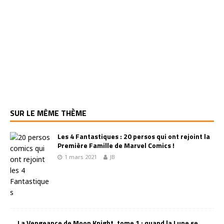
SUR LE MÊME THÈME
Les 4 Fantastiques : 20 persos qui ont rejoint la
Première Famille de Marvel Comics !
1 mars 2021
JB
La Vengeance de Moon Knight, tome 1 : quand la Lune se