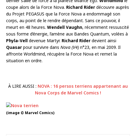
dernier s’allie de force à la planète vivante Ego.
Worldmind
le
coupe alors de la Force Nova.
Richard Rider
découvre auprès
du Projet PEGASUS que la Force Nova a endommagé son
corps, au point de le rendre dépendant. Sans ce pouvoir, il
meurt en 48 heures.
Wendell Vaughn
, récemment ressuscité
sous forme d’énergie, l’amène aux Bandes Quantum, volées à
Phyla-Vell
devenue Martyr.
Richard Rider
devient ainsi
Quasar
pour survivre dans
Nova (V4)
n°23, en mai 2009. Il
affronte Worldmind, récupère la Force Nova et remet la
situation en ordre.
À LIRE AUSSI :
NOVA : 16 persos terriens appartenant au
Nova Corps de Marvel Comics !
(image © Marvel Comics)