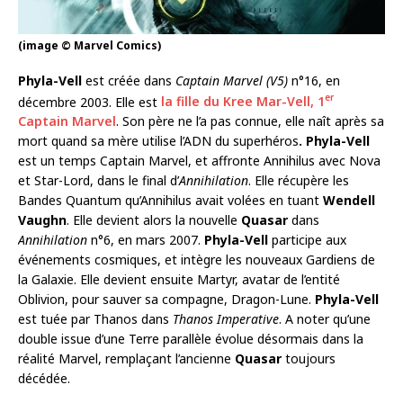
(image © Marvel Comics)
Phyla-Vell
est créée dans
Captain Marvel (V5)
n°16, en
er
décembre 2003. Elle est
la fille du Kree Mar-Vell, 1
Captain Marvel
. Son père ne l’a pas connue, elle naît après sa
mort quand sa mère utilise l’ADN du superhéros
. Phyla-Vell
est un temps Captain Marvel, et affronte Annihilus avec Nova
et Star-Lord, dans le final d’
Annihilation
. Elle récupère les
Bandes Quantum qu’Annihilus avait volées en tuant
Wendell
Vaughn
. Elle devient alors la nouvelle
Quasar
dans
Annihilation
n°6, en mars 2007.
Phyla-Vell
participe aux
événements cosmiques, et intègre les nouveaux Gardiens de
la Galaxie. Elle devient ensuite Martyr, avatar de l’entité
Oblivion, pour sauver sa compagne, Dragon-Lune.
Phyla-Vell
est tuée par Thanos dans
Thanos Imperative
. A noter qu’une
double issue d’une Terre parallèle évolue désormais dans la
réalité Marvel, remplaçant l’ancienne
Quasar
toujours
décédée.