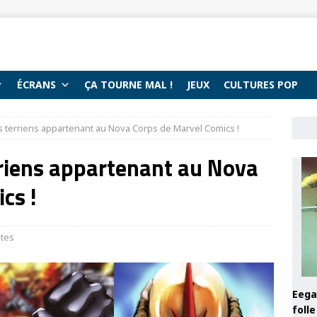
ÉCRANS
ÇA TOURNE MAL !
JEUX
CULTURES POP
s terriens appartenant au Nova Corps de Marvel Comics !
rriens appartenant au Nova
cs !
stes
Eega 
foll