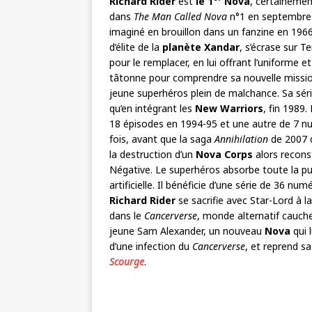
Richard Rider
est
le 1
Nova
, certaineme
dans
The Man Called Nova
n°1 en septembre
imaginé en brouillon dans un fanzine en 196
d’élite de la
planète Xandar
, s’écrase sur Te
pour le remplacer, en lui offrant l’uniforme et
tâtonne pour comprendre sa nouvelle mission
jeune superhéros plein de malchance. Sa séri
qu’en intégrant les
New Warriors
, fin 1989.
18 épisodes en 1994-95 et une autre de 7 
fois, avant que la saga
Annihilation
de 2007
la destruction d’un
Nova Corps
alors reconst
Négative. Le superhéros absorbe toute la p
artificielle. Il bénéficie d’une série de 36
Richard Rider
se sacrifie avec Star-Lord à la
dans le
Cancerverse
, monde alternatif cauch
jeune Sam Alexander, un nouveau
Nova
qui 
d’une infection du
Cancerverse
, et reprend 
Scourge
.