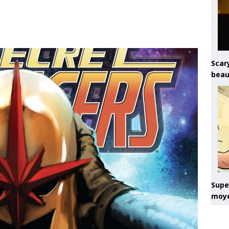
Scary
beau
Super
moye