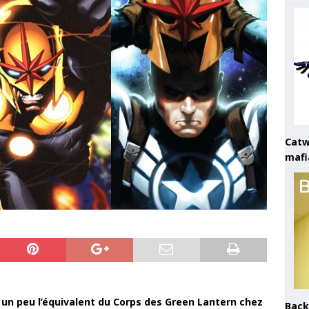
Catw
mafi
 un peu l’équivalent du Corps des Green Lantern chez
Back