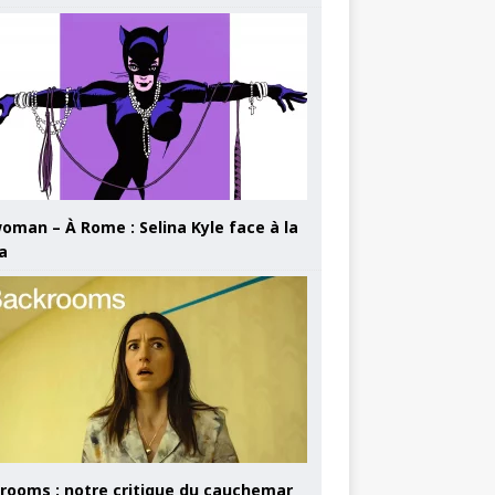
oman – À Rome : Selina Kyle face à la
a
rooms : notre critique du cauchemar