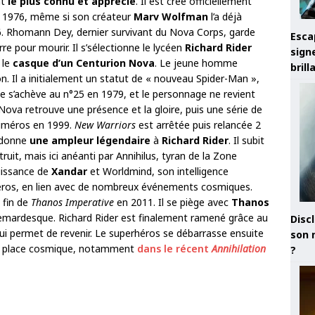
nt
le plus connu et apprécié
. Il est créé officiellement
 1976, même si son créateur
Marv Wolfman
l’a déjà
6. Rhomann Dey, dernier survivant du Nova Corps, garde
Esca
rre pour mourir. Il s’sélectionne le lycéen
Richard Rider
sign
 le
casque d’un
Centurion Nova
. Le jeune homme
brill
. Il a initialement un statut de « nouveau Spider-Man »,
e s’achève au n°25 en 1979, et le personnage ne revient
 Nova retrouve une présence et la gloire, puis une série de
numéros en 1999.
New Warriors
est arrêtée puis relancée 2
 donne
une ampleur légendaire
à
Richard Rider
. Il subit
ruit, mais ici anéanti par Annihilus, tyran de la Zone
uissance de
Xandar
et Worldmind, son intelligence
 numéros, en lien avec de nombreux événements cosmiques.
 fin de
Thanos Imperative
en 2011. Il se piège avec
Thanos
emardesque. Richard Rider est finalement ramené grâce au
Discl
lui permet de revenir. Le superhéros se débarrasse ensuite
son 
sa place cosmique, notamment
dans le récent
Annihilation
?