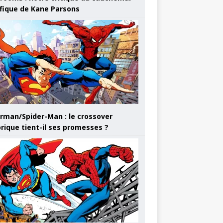
ifique de Kane Parsons
rman/Spider-Man : le crossover
orique tient-il ses promesses ?