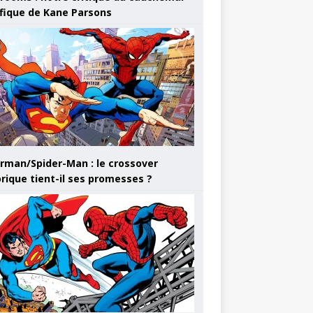
ifique de Kane Parsons
rman/Spider-Man : le crossover
orique tient-il ses promesses ?