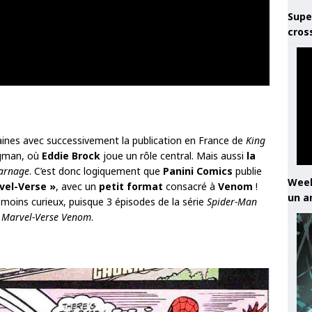
Supe
cros
ines avec successivement la publication en France de
King
gman, où
Eddie Brock
joue un rôle central. Mais aussi
la
Carnage
. C’est donc logiquement que
Panini Comics
publie
Week
vel-Verse »
, avec un
petit format
consacré à
Venom
!
un a
e moins curieux, puisque 3 épisodes de la série
Spider-Man
e
Marvel-Verse Venom
.