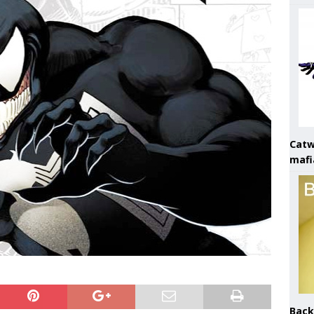
Catw
mafi
Back