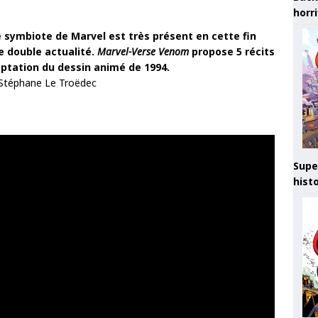
horr
e symbiote de Marvel est très présent en cette fin
e double actualité.
Marvel-Verse Venom
propose 5 récits
daptation du dessin animé de 1994.
 Stéphane Le Troëdec
Supe
hist