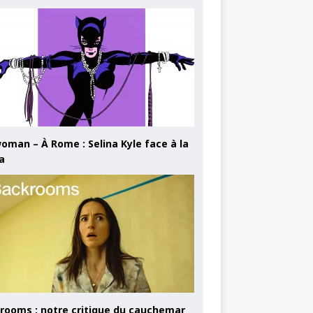
oman – À Rome : Selina Kyle face à la
a
rooms : notre critique du cauchemar