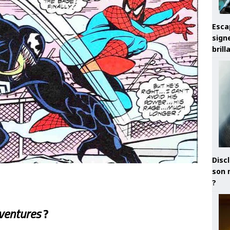
Esca
sign
brill
Discl
son 
?
ventures
?