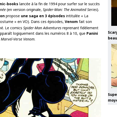
omic-books
lancée à la fin de 1994 pour surfer sur le succès
gnée
(en version originale,
Spider-Man: The Animated Series
).
ion
propose
une saga en 3 épisodes
intitulée « La
 Costume » en VO). Dans ces épisodes,
Venom
fait son
imé. Le comics
Spider-Man Adventures
reprenant fidèlement
Scary
pparaît logiquement dans les numéros 8 à 10, que
Panini
beau
e
Marvel-Verse Venom
.
Super
moye