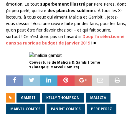
émotion. Le tout
superbement illustré
par Pere Perez, dont
j’ai peu parlé, qui livre
des planches sublimes
. À tous les X-
lecteurs, à tous ceux qui aiment Malicia et Gambit… Jetez-
vous dessus ! Voici une œuvre faite par des fans, pour les fans,
qu’on peut être fier d’avoir chez soi – et qui fait sourire,
surtout ! Ce n’est donc pas un hasard si
Doop l’a sélectionné
dans sa rubrique budget de janvier 2019
! ■
Couverture de Malicia & Gambit tome
1 (image © Marvel Comics)
GAMBIT
KELLY THOMPSON
MALICIA
MARVEL COMICS
PANINI COMICS
PERE PEREZ