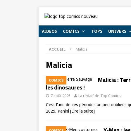
VIDEOS
COMICS
TOPS
UNIVERS
ACCUEIL
Malicia
Malicia
Malicia : Te
COMICS
les dinosaures !
7 août 2025
La rédac' de Top Comics
C’est l’une de ces périodes un peu oubliées q
2025, Panini
[Lire la suite]
X-Men : le
COMICS