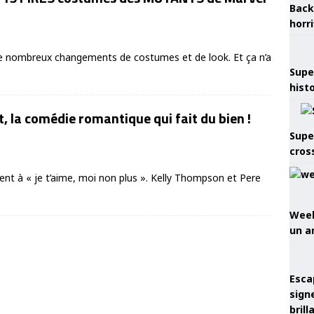
Back
horr
e nombreux changements de costumes et de look. Et ça n’a
Supe
hist
, la comédie romantique qui fait du bien !
Supe
cros
ent à « je t’aime, moi non plus ». Kelly Thompson et Pere
Week
un a
Esca
sign
brill