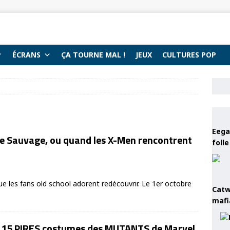
ÉCRANS
ÇA TOURNE MAL !
JEUX
CULTURES POP
Eega 
rre Sauvage, ou quand les X-Men rencontrent
foll
ue les fans old school adorent redécouvrir. Le 1er octobre
Catw
mafi
s 15 PIRES costumes des MUTANTS de Marvel