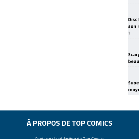
Discl
son 
?
Scary
beau
Super
moye
À PROPOS DE TOP COMICS
Contactez la rédaction de Top Comics