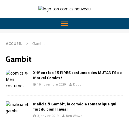
ACCUEIL
Gambit
Gambit
X-Men : les 15 PIRES costumes des MUTANTS de
Marvel Comics !
16 novembre 2020
Doop
Malicia & Gambit, la comédie romantique qui
fait du bien ! [avis]
3 janvier 2019
Ben Wawe