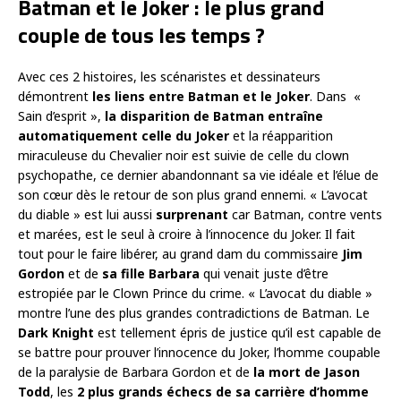
Batman et le Joker : le plus grand
couple de tous les temps ?
Avec ces 2 histoires, les scénaristes et dessinateurs
démontrent
les liens entre Batman et le Joker
. Dans «
Sain d’esprit »,
la disparition de Batman entraîne
automatiquement celle du Joker
et la réapparition
miraculeuse du Chevalier noir est suivie de celle du clown
psychopathe, ce dernier abandonnant sa vie idéale et l’élue de
son cœur dès le retour de son plus grand ennemi. « L’avocat
du diable » est lui aussi
surprenant
car Batman, contre vents
et marées, est le seul à croire à l’innocence du Joker. Il fait
tout pour le faire libérer, au grand dam du commissaire
Jim
Gordon
et de
sa fille Barbara
qui venait juste d’être
estropiée par le Clown Prince du crime. « L’avocat du diable »
montre l’une des plus grandes contradictions de Batman. Le
Dark Knight
est tellement épris de justice qu’il est capable de
se battre pour prouver l’innocence du Joker, l’homme coupable
de la paralysie de Barbara Gordon et de
la mort de Jason
Todd
, les
2 plus grands échecs de sa carrière d’homme