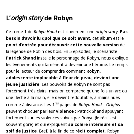
L’
origin story
de Robyn
Ce tome 1 de
Robyn Hood
est clairement une
origin story
.
Pas
besoin d’avoir lu quoi que ce soit
avant
, cet album est le
point d’entrée pour découvrir cette nouvelle version
de
la légende de Robin des bois. En 5 épisodes, le scénariste
Patrick Shand
installe le personnage de Robyn, nous explique
les événements qui l’amènent à devenir une héroïne. Le temps
pour le lecteur de comprendre comment
Robyn,
adolescente implacable à fleur de peau, devient une
jeune justicière
. Les pouvoirs de Robyn ne sont pas
forcément très clairs, mais on comprend qu’une fois un arc ou
une flèche à la main, elle devient redoutable, à mains nues
res
comme à distance. Les 1
pages de
Robyn Hood – Origins
peuvent choquer par leur
violence
: Patrick Shand appuyant
fortement sur les violences subies par Robyn (le récit est
souvent gore) et qui expliquent
sa colère intérieure et sa
soif de justice
. Bref, à la fin de ce
récit complet
, Robyn