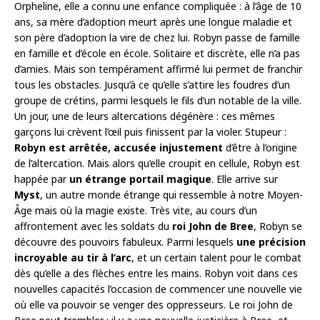
Orpheline, elle a connu une enfance compliquée : à l’âge de 10
ans, sa mère d’adoption meurt après une longue maladie et
son père d’adoption la vire de chez lui. Robyn passe de famille
en famille et d’école en école. Solitaire et discrète, elle n’a pas
d’amies. Mais son tempérament affirmé lui permet de franchir
tous les obstacles. Jusqu’à ce qu’elle s’attire les foudres d’un
groupe de crétins, parmi lesquels le fils d’un notable de la ville.
Un jour, une de leurs altercations dégénère : ces mêmes
garçons lui crèvent l’œil puis finissent par la violer. Stupeur :
Robyn est arrêtée, accusée injustement
d’être à l’origine
de l’altercation. Mais alors qu’elle croupit en cellule, Robyn est
happée par
un étrange portail magique
. Elle arrive sur
Myst
, un autre monde étrange qui ressemble à notre Moyen-
Âge mais où la magie existe. Très vite, au cours d’un
affrontement avec les soldats du
roi John de Bree
, Robyn se
découvre des pouvoirs fabuleux. Parmi lesquels
une précision
incroyable au tir à l’arc
, et un certain talent pour le combat
dès qu’elle a des flèches entre les mains. Robyn voit dans ces
nouvelles capacités l’occasion de commencer une nouvelle vie
où elle va pouvoir se venger des oppresseurs. Le roi John de