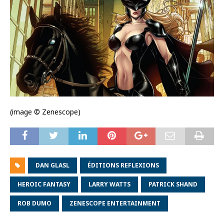
(image © Zenescope)
DAN GLASL
ÉDITIONS REFLEXIONS
HEROIC FANTASY
LARRY WATTS
PATRICK SHAND
ROB DUMO
ZENESCOPE ENTERTAINMENT