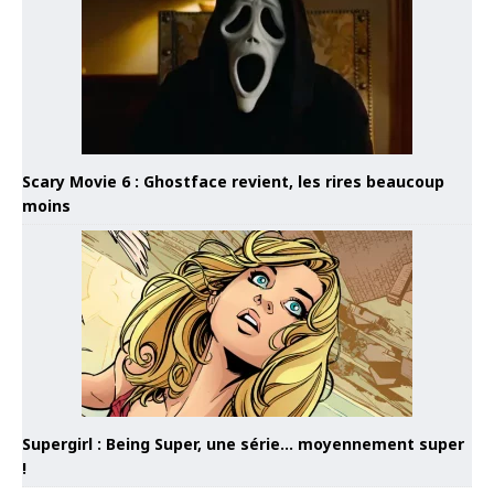
Scary Movie 6 : Ghostface revient, les rires beaucoup
moins
Supergirl : Being Super, une série… moyennement super
!