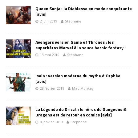
Queen Sonja : la Diablesse en mode conquérante
[avis]
2 juin 2019
Stéphane
Avengers version Game of Thrones : les
superhéros Marvel à la sauce heroic fantasy !
13 mai 2019
Stéphane
Isola : version moderne du mythe d’Orphée
[avis]
28 février 2019
Mad Monkey
La Légende de Drizzt : le héros de Dungeons &
Dragons est de retour en comics [avis]
8 janvier 2019
Stéphane