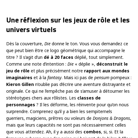
Une réflexion sur les jeux de rôle et les
univers virtuels
Dès la couverture,
Die
donne le ton. Vous vous demandez ce
que peut bien être ce logo géométrique qui accompagne le
titre ? Il s’agit d’un
dé à 20 faces
déplié, tout simplement.
Comme une note d’intention :
Die
« déplie »,
déconstruit le
jeu de rôle
et plus précisément notre
rapport aux mondes
imaginaires
et à la
fantasy
. Mais ici pas de
pensum
pompeux :
Kieron Gillen
n’oublie pas d’écrire une aventure distrayante et
originale. Ce qui ne l’empêche pas de s’amuser à détourner les
stéréotypes chers aux rôlistes. Les
classes de
personnages
? Il les déforme, les réinvente pour qu’on nous
surprendre. Comprenez qu’il y a bien les sempiternels
guerriers, magiciens, prêtres ou voleurs de
Donjons & Dragons
,
mais que leurs capacités ne sont pas nécessairement celles
que vous attendez. Ah, il y a aussi des
combos
, si, si. Et la