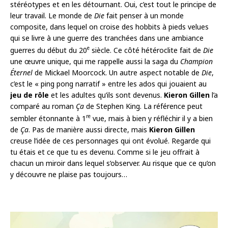
stéréotypes et en les détournant. Oui, c’est tout le principe de
leur travail. Le monde de
Die
fait penser à un monde
composite, dans lequel on croise des hobbits à pieds velues
qui se livre à une guerre des tranchées dans une ambiance
e
guerres du début du 20
siècle. Ce côté hétéroclite fait de
Die
une œuvre unique, qui me rappelle aussi la saga du
Champion
Éternel
de Mickael Moorcock. Un autre aspect notable de
Die
,
c’est le « ping pong narratif » entre les ados qui jouaient au
jeu de rôle
et les adultes qu’ils sont devenus.
Kieron Gillen
l’a
comparé au roman
Ça
de Stephen King. La référence peut
re
sembler étonnante à 1
vue, mais à bien y réfléchir il y a bien
de
Ça
. Pas de manière aussi directe, mais
Kieron Gillen
creuse l’idée de ces personnages qui ont évolué. Regarde qui
tu étais et ce que tu es devenu. Comme si le jeu offrait à
chacun un miroir dans lequel s’observer. Au risque que ce qu’on
y découvre ne plaise pas toujours…