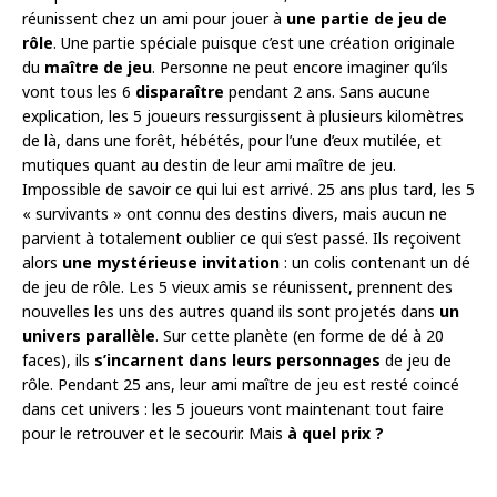
réunissent chez un ami pour jouer à
une partie de jeu de
rôle
. Une partie spéciale puisque c’est une création originale
du
maître de jeu
. Personne ne peut encore imaginer qu’ils
vont tous les 6
disparaître
pendant 2 ans. Sans aucune
explication, les 5 joueurs ressurgissent à plusieurs kilomètres
de là, dans une forêt, hébétés, pour l’une d’eux mutilée, et
mutiques quant au destin de leur ami maître de jeu.
Impossible de savoir ce qui lui est arrivé. 25 ans plus tard, les 5
« survivants » ont connu des destins divers, mais aucun ne
parvient à totalement oublier ce qui s’est passé. Ils reçoivent
alors
une mystérieuse invitation
: un colis contenant un dé
de jeu de rôle. Les 5 vieux amis se réunissent, prennent des
nouvelles les uns des autres quand ils sont projetés dans
un
univers parallèle
. Sur cette planète (en forme de dé à 20
faces), ils
s’incarnent dans leurs personnages
de jeu de
rôle. Pendant 25 ans, leur ami maître de jeu est resté coincé
dans cet univers : les 5 joueurs vont maintenant tout faire
pour le retrouver et le secourir. Mais
à quel prix ?