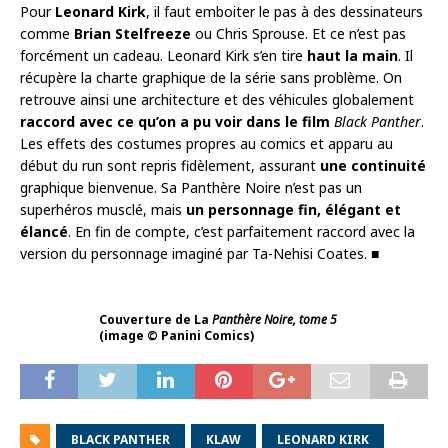
Pour
Leonard Kirk
, il faut emboiter le pas à des dessinateurs
comme
Brian Stelfreeze
ou Chris Sprouse. Et ce n’est pas
forcément un cadeau. Leonard Kirk s’en tire
haut la main
. Il
récupère la charte graphique de la série sans problème. On
retrouve ainsi une architecture et des véhicules globalement
raccord avec ce qu’on a pu voir dans le film
Black Panther
.
Les effets des costumes propres au comics et apparu au
début du run sont repris fidèlement, assurant
une continuité
graphique bienvenue. Sa Panthère Noire n’est pas un
superhéros musclé, mais
un personnage fin, élégant et
élancé
. En fin de compte, c’est parfaitement raccord avec la
version du personnage imaginé par Ta-Nehisi Coates. ■
Couverture de La
Panthère Noire, tome 5
(image © Panini Comics)
BLACK PANTHER
KLAW
LEONARD KIRK