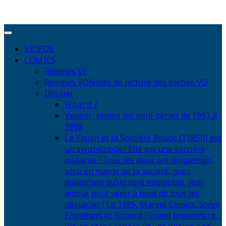
VIDEOS
COMICS
Reviews VF
Reviews VO
Notes de lecture des sorties VO
Dossier
What if ?
Venom : toutes les mini-séries de 1993 à
1998
La Vision et la Sorcière Rouge (1985)
Il est
un synthézoïde ! Elle est une sorcière
mutante ! Tous les deux ont longtemps
vécu en marge de la société, mais
maitenant qu’ils sont ensemble, leur
amour peut venir à bout de tous les
obstacles ! En 1985, Marvel Comics, Steve
Englehart et Richard Howell présentent…