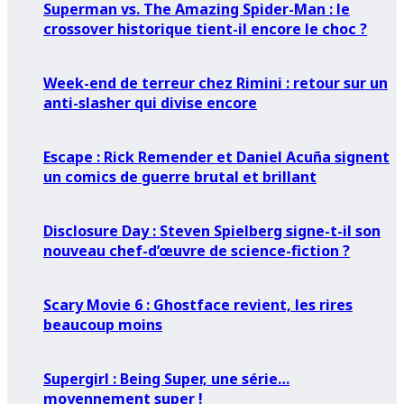
Superman vs. The Amazing Spider-Man : le
crossover historique tient-il encore le choc ?
Week-end de terreur chez Rimini : retour sur un
anti-slasher qui divise encore
Escape : Rick Remender et Daniel Acuña signent
un comics de guerre brutal et brillant
Disclosure Day : Steven Spielberg signe-t-il son
nouveau chef-d’œuvre de science-fiction ?
Scary Movie 6 : Ghostface revient, les rires
beaucoup moins
Supergirl : Being Super, une série…
moyennement super !