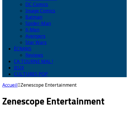
DC Comics
Image Comics
Batman
Spider-Man
X-Men
Avengers
Star Wars
ÉCRANS
Reviews
ÇA TOURNE MAL !
JEUX
CULTURES POP
Accueil
Zenescope Entertainment
Zenescope Entertainment