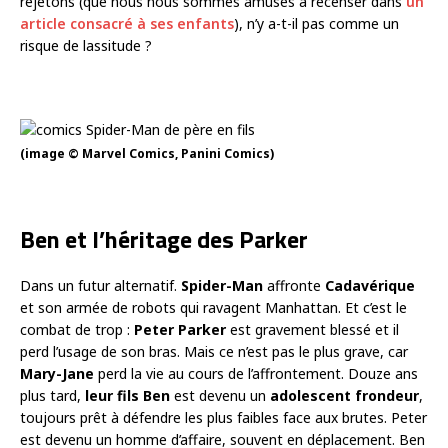
rejetons (que nous nous sommes amusés à recenser dans
un
article consacré à ses enfants
), n’y a-t-il pas comme un
risque de lassitude ?
(image © Marvel Comics, Panini Comics)
Ben et l’héritage des Parker
Dans un futur alternatif.
Spider-Man
affronte
Cadavérique
et son armée de robots qui ravagent Manhattan. Et c’est le
combat de trop :
Peter Parker
est gravement blessé et il
perd l’usage de son bras. Mais ce n’est pas le plus grave, car
Mary-Jane
perd la vie au cours de l’affrontement. Douze ans
plus tard,
leur fils Ben
est devenu un
adolescent frondeur
,
toujours prêt à défendre les plus faibles face aux brutes. Peter
est devenu un homme d’affaire, souvent en déplacement. Ben