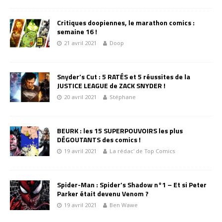
Critiques doopiennes, le marathon comics :
semaine 16 !
21 avril 2021
Doop
Snyder’s Cut : 5 RATÉS et 5 réussites de la
JUSTICE LEAGUE de ZACK SNYDER !
20 avril 2021
Stéphane
BEURK : les 15 SUPERPOUVOIRS les plus
DÉGOUTANTS des comics !
19 avril 2021
La rédac' de Top Comics
Spider-Man : Spider’s Shadow n°1 – Et si Peter
Parker était devenu Venom ?
19 avril 2021
Ben Wawe