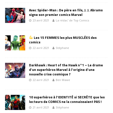
Avec Spider-Man : De père en fils, J. J. Abrams
signe son premier comics Marvel
23 avril 2021
La rédac' de Top Comics
Les 15 FEMMES les plus MUSCLÉES des
comics
22 avril 2021
Stéphane
Darkhawk : Heart of the Hawk n°1 – Le drame
d’un superhéros Marvel à l’origine d’une
nouvelle crise cosmique ?
22 avril 2021
Ben Wawe
10 superhéros à l’IDENTITÉ si SECRÈTE que les
lecteurs de COMICS ne la connaissaient PAS !
21 avril 2021
Stéphane