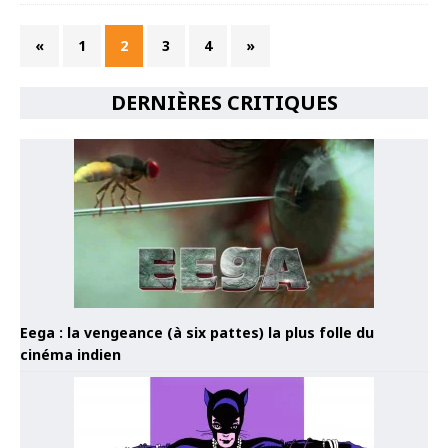
«
1
2
3
4
»
DERNIÈRES CRITIQUES
Eega : la vengeance (à six pattes) la plus folle du
cinéma indien