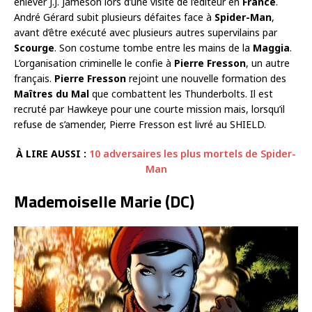
enlever J.J. Jameson lors d’une visite de l’éditeur en
France
.
André Gérard subit plusieurs défaites face à
Spider-Man
,
avant d’être exécuté avec plusieurs autres supervilains par
Scourge
. Son costume tombe entre les mains de la
Maggia
.
L’organisation criminelle le confie à
Pierre Fresson
, un autre
français.
Pierre Fresson
rejoint une nouvelle formation des
Maîtres du Mal
que combattent les Thunderbolts. Il est
recruté par Hawkeye pour une courte mission mais, lorsqu’il
refuse de s’amender, Pierre Fresson est livré au SHIELD.
À LIRE AUSSI :
10 adversaires les plus mortels de Spider-
Man
Mademoiselle Marie (DC)