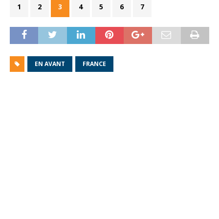
1
2
3
4
5
6
7
EN AVANT
FRANCE