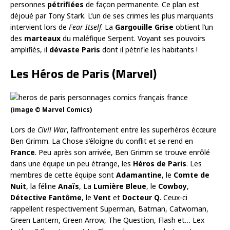
personnes
pétrifiées
de façon permanente. Ce plan est
déjoué par Tony Stark. L’un de ses crimes les plus marquants
intervient lors de
Fear Itself
. La
Gargouille Grise
obtient l’un
des
marteaux
du maléfique Serpent. Voyant ses pouvoirs
amplifiés, il
dévaste Paris
dont il pétrifie les habitants !
Les Héros de Paris (Marvel)
(image © Marvel Comics)
Lors de
Civil War
, l’affrontement entre les superhéros écœure
Ben Grimm. La Chose s’éloigne du conflit et se rend en
France
. Peu après son arrivée, Ben Grimm se trouve enrôlé
dans une équipe un peu étrange, les
Héros de Paris
. Les
membres de cette équipe sont
Adamantine
, le
Comte de
Nuit
, la féline
Anaïs
, La
Lumière Bleue
, le
Cowboy
,
Détective Fantôme
, le
Vent
et
Docteur Q
. Ceux-ci
rappellent respectivement Superman, Batman, Catwoman,
Green Lantern, Green Arrow, The Question, Flash et… Lex