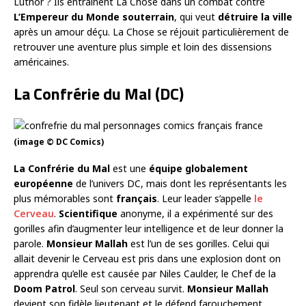
Luthor ? Ils entrainent La Chose dans un combat contre
L’Empereur du Monde souterrain
, qui veut
détruire la ville
après un amour déçu. La Chose se réjouit particulièrement de
retrouver une aventure plus simple et loin des dissensions
américaines.
La Confrérie du Mal (DC)
(image © DC Comics)
La Confrérie du Mal
est une
équipe globalement
européenne
de l’univers DC, mais dont les représentants les
plus mémorables sont
français
. Leur leader s’appelle
le
Cerveau
.
Scientifique
anonyme, il a expérimenté sur des
gorilles afin d’augmenter leur intelligence et de leur donner la
parole.
Monsieur Mallah
est l’un de ses gorilles. Celui qui
allait devenir le Cerveau est pris dans une explosion dont on
apprendra qu’elle est causée par Niles Caulder, le Chef de la
Doom Patrol
. Seul son cerveau survit.
Monsieur Mallah
devient son fidèle lieutenant et le défend farouchement.