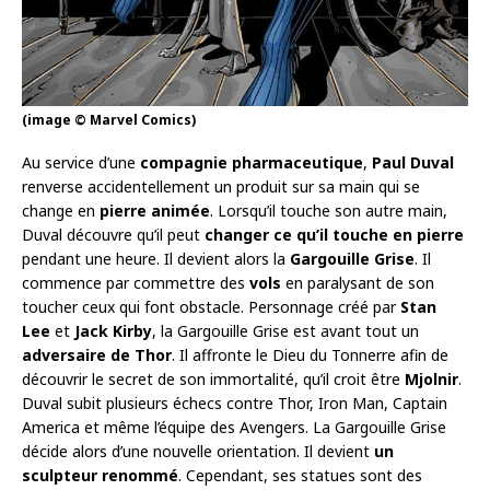
(image © Marvel Comics)
Au service d’une
compagnie pharmaceutique
,
Paul Duval
renverse accidentellement un produit sur sa main qui se
change en
pierre animée
. Lorsqu’il touche son autre main,
Duval découvre qu’il peut
changer ce qu’il touche en pierre
pendant une heure. Il devient alors la
Gargouille Grise
. Il
commence par commettre des
vols
en paralysant de son
toucher ceux qui font obstacle. Personnage créé par
Stan
Lee
et
Jack Kirby
, la Gargouille Grise est avant tout un
adversaire de Thor
. Il affronte le Dieu du Tonnerre afin de
découvrir le secret de son immortalité, qu’il croit être
Mjolnir
.
Duval subit plusieurs échecs contre Thor, Iron Man, Captain
America et même l’équipe des Avengers. La Gargouille Grise
décide alors d’une nouvelle orientation. Il devient
un
sculpteur renommé
. Cependant, ses statues sont des