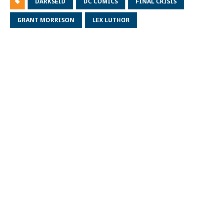
DARKSEID
DC COMICS
FINAL CRISIS
GRANT MORRISON
LEX LUTHOR