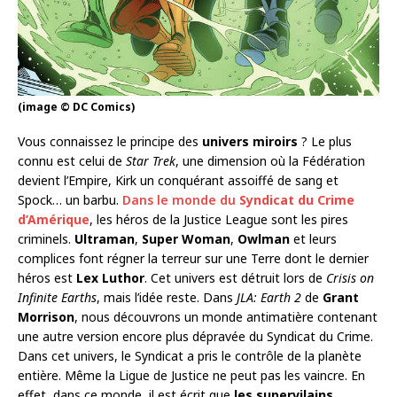
(image © DC Comics)
Vous connaissez le principe des
univers miroirs
? Le plus
connu est celui de
Star Trek
, une dimension où la Fédération
devient l’Empire, Kirk un conquérant assoiffé de sang et
Spock… un barbu.
Dans le monde du
Syndicat du Crime
d’Amérique
, les héros de la Justice League sont les pires
criminels.
Ultraman
,
Super Woman
,
Owlman
et leurs
complices font régner la terreur sur une Terre dont le dernier
héros est
Lex Luthor
. Cet univers est détruit lors de
Crisis on
Infinite Earths
, mais l’idée reste. Dans
JLA: Earth 2
de
Grant
Morrison
, nous découvrons un monde antimatière contenant
une autre version encore plus dépravée du Syndicat du Crime.
Dans cet univers, le Syndicat a pris le contrôle de la planète
entière. Même la Ligue de Justice ne peut pas les vaincre. En
effet, dans ce monde, il est écrit que
les supervilains