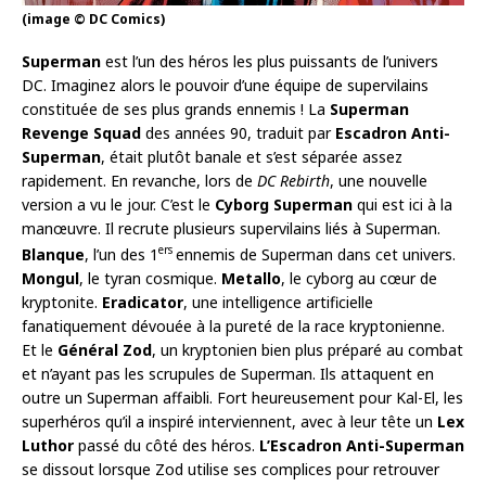
(image © DC Comics)
Superman
est l’un des héros les plus puissants de l’univers
DC. Imaginez alors le pouvoir d’une équipe de supervilains
constituée de ses plus grands ennemis ! La
Superman
Revenge Squad
des années 90, traduit par
Escadron Anti-
Superman
, était plutôt banale et s’est séparée assez
rapidement. En revanche, lors de
DC Rebirth
, une nouvelle
version a vu le jour. C’est le
Cyborg Superman
qui est ici à la
manœuvre. Il recrute plusieurs supervilains liés à Superman.
ers
Blanque
, l’un des 1
ennemis de Superman dans cet univers.
Mongul
, le tyran cosmique.
Metallo
, le cyborg au cœur de
kryptonite.
Eradicator
, une intelligence artificielle
fanatiquement dévouée à la pureté de la race kryptonienne.
Et le
Général Zod
, un kryptonien bien plus préparé au combat
et n’ayant pas les scrupules de Superman. Ils attaquent en
outre un Superman affaibli. Fort heureusement pour Kal-El, les
superhéros qu’il a inspiré interviennent, avec à leur tête un
Lex
Luthor
passé du côté des héros.
L’Escadron Anti-Superman
se dissout lorsque Zod utilise ses complices pour retrouver