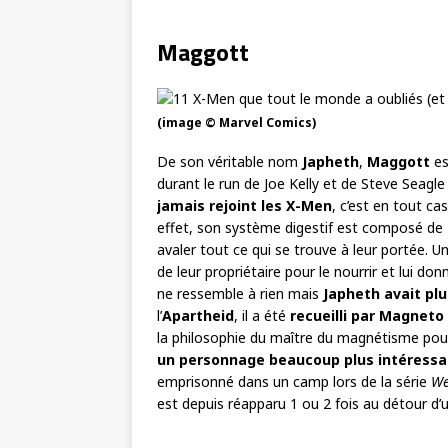
Maggott
(image © Marvel Comics)
De son véritable nom
Japheth
,
Maggott
es
durant le run de Joe Kelly et de Steve Seagl
jamais rejoint les X-Men
, c’est en tout ca
effet, son système digestif est composé de
avaler tout ce qui se trouve à leur portée. Un
de leur propriétaire pour le nourrir et lui do
ne ressemble à rien mais
Japheth
avait plu
l’
Apartheid
, il a été
recueilli par Magneto
la philosophie du maître du magnétisme pou
un personnage beaucoup plus intéressa
emprisonné dans un camp lors de la série
We
est depuis réapparu 1 ou 2 fois au détour d’