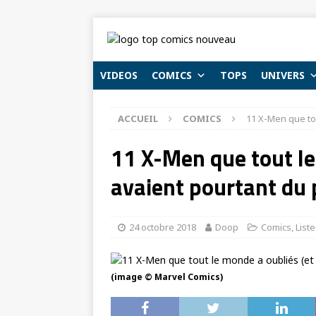
VIDEOS
COMICS
TOPS
UNIVERS
ACCUEIL
COMICS
11 X-Men que tou
11 X-Men que tout le
avaient pourtant du p
24 octobre 2018
Doop
Comics
,
List
(image © Marvel Comics)