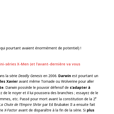
ini-séries X-Men (et l’avant-dernière va vous
ans la série
Deadly Genesis
en 2006.
Darwin
est pourtant un
les Xavier
avant même Tornade ou Wolverine pour aller
nte
. Darwin possède le pouvoir défensif de
s’adapter à
z de le noyer et il lui poussera des branchies ; essayez de le
e
lammes, etc. Passé pour mort avant la constitution de la 2
La Chute de l’Empire Shi’ar
par Ed Brubaker. Il a ensuite fait
rie
X-Factor
avant de disparaître à la fin de la série. Si
plus