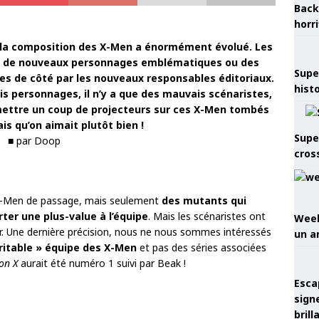
Back
horr
, la composition des X-Men a énormément évolué. Les
lli de nouveaux personnages emblématiques ou des
Supe
es de côté par les nouveaux responsables éditoriaux.
hist
is personnages, il n’y a que des mauvais scénaristes,
mettre un coup de projecteurs sur ces X-Men tombés
ais qu’on aimait plutôt bien !
Supe
■ par Doop
cros
es X-Men de passage, mais seulement
des mutants qui
ter une plus-value à l’équipe
. Mais les scénaristes ont
Week
er. Une dernière précision, nous ne nous sommes intéressés
un a
éritable » équipe des X-Men
et pas des séries associées
on X
aurait été numéro 1 suivi par Beak !
Esca
sign
brill