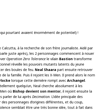
Calcutta, à la recherche de son frère journaliste. Aidé par
parle juste après), les 2 personnages commencent à nouer
sover
Operation Zero Tolerance
le vilain
Bastion
transforme
ionnel réveille les pouvoirs mutants latents du jeune
ncer des boules de feu.
Neal Shaara
part ensuite retrouver
 de la famille. Puis il rejoint les X-Men. Il prend alors le nom
ylocke
lorsque cette dernière rompt avec
Archangel
.
tellement quelqu’un, Neal cherche absolument à les
X-Men où
Bishop devient son mentor
, il rejoint ensuite la
s parler de lui après
Decimation
. L’idée principale des
des personnages d’origines différentes, et du coup,
violence semblait être une très bonne idée, tout à fait dans