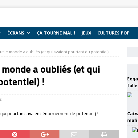
ÉCRANS
ÇA TOURNE MAL !
JEUX
CULTURES POP
t le monde a oubliés (et qui avaient pourtant du potentiel) !
 monde a oubliés (et qui
otentiel) !
Eega 
foll
es
Catw
mafi