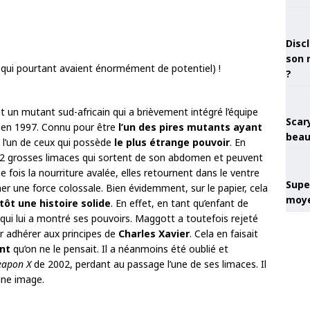
Discl
son 
?
t un mutant sud-africain qui a brièvement intégré l’équipe
Scary
e en 1997. Connu pour être
l’un des pires mutants ayant
beau
s l’un de ceux qui possède
le plus étrange pouvoir
. En
 2 grosses limaces qui sortent de son abdomen et peuvent
e fois la nourriture avalée, elles retournent dans le ventre
Super
nner une force colossale. Bien évidemment, sur le papier, cela
moye
tôt une histoire solide
. En effet, en tant qu’enfant de
qui lui a montré ses pouvoirs. Maggott a toutefois rejeté
r adhérer aux principes de
Charles Xavier
. Cela en faisait
nt
qu’on ne le pensait. Il a néanmoins été oublié et
apon X
de 2002, perdant au passage l’une de ses limaces. Il
une image.