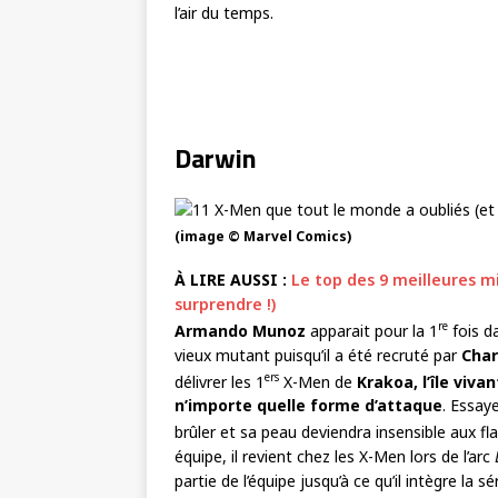
l’air du temps.
Darwin
(image © Marvel Comics)
À LIRE AUSSI :
Le top des 9 meilleures m
surprendre !)
re
Armando Munoz
apparait pour la 1
fois d
vieux mutant puisqu’il a été recruté par
Char
ers
délivrer les 1
X-Men de
Krakoa, l’île viva
n’importe quelle forme d’attaque
. Essaye
brûler et sa peau deviendra insensible aux f
équipe, il revient chez les X-Men lors de l’arc
partie de l’équipe jusqu’à ce qu’il intègre la sé