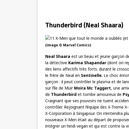
Thunderbird (Neal Shaara)
(image © Marvel Comics)
Neal Shaara
est un beau et jeune garçon de 
la détective
Karima Shapandar
(dont on re
des liens affectifs très forts. durant le cros
le frère de Neal en
Sentinelle
. Le choc émot
garçon : il peut contrôler le plasma et de la
sur l’île de Muir
Moira Mc Taggert
, une amie
de
Thunderbird
et tombe amoureux de
Ps
Craignant que ses pouvoirs ne tuent acciden
contrôler. Rejoignant l’équipe des X-Treme 
X-Corporation à Singapour. On n’entendra plu
nouveaux X-Men était au départ de proposer 
intégrer un hindi vegan et qui est contre la 