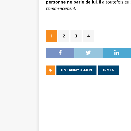
personne ne parle de lui
, il a toutefois 
Commencement
.
1
2
3
4
UNCANNY X-MEN
X-MEN