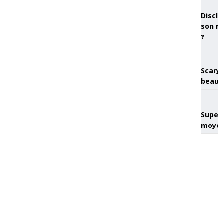
Discl
son 
?
Scary
beau
Super
moye