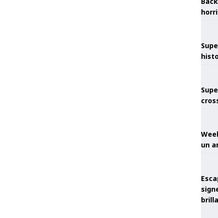
Back
horr
Supe
hist
Supe
cros
Week
un a
Esca
sign
brill