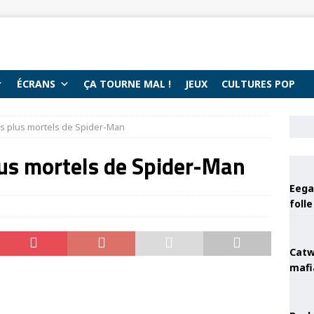
ÉCRANS
ÇA TOURNE MAL !
JEUX
CULTURES POP
es plus mortels de Spider-Man
lus mortels de Spider-Man
Eega 
foll
Catw
mafi