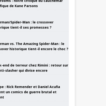
rooms : notre critique du cauchemar
ifique de Kane Parsons
rman/Spider-Man : le crossover
orique tient-il ses promesses ?
rman vs. The Amazing Spider-Man : le
sover historique tient-il encore le choc ?
-end de terreur chez Rimini : retour sur
nti-slasher qui divise encore
pe : Rick Remender et Daniel Acuña
ent un comics de guerre brutal et
ant