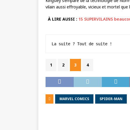
Kingsley s’empare de la technologie de Norm
vilain aussi effroyable, vicieux et mortel que
À LIRE AUSSI :
15 SUPERVILAINS beaucou
La suite ? Tout de suite !
1
2
3
4
MARVEL COMICS
SPIDER-MAN