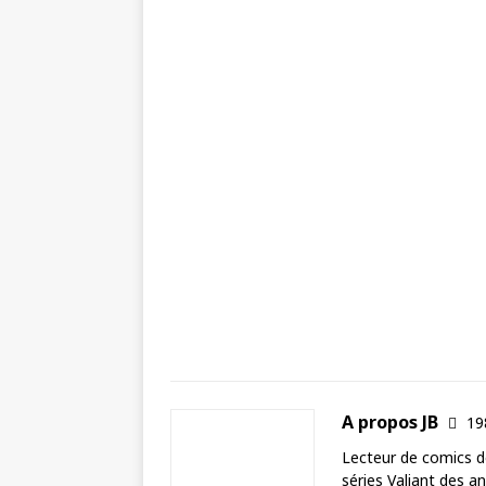
A propos JB
19
Lecteur de comics de
séries Valiant des a