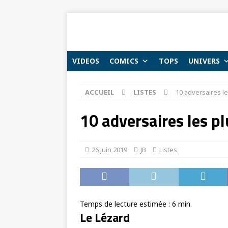
VIDEOS
COMICS
TOPS
UNIVERS
ACCUEIL
LISTES
10 adversaires l
10 adversaires les p
26 juin 2019
JB
Listes
Temps de lecture estimée :
6
min.
Le Lézard