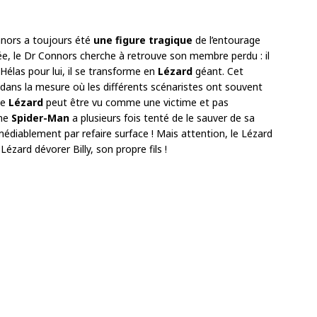
nnors a toujours été
une figure tragique
de l’entourage
ée, le Dr Connors cherche à retrouve son membre perdu : il
Hélas pour lui, il se transforme en
Lézard
géant. Cet
 dans la mesure où les différents scénaristes ont souvent
Le
Lézard
peut être vu comme une victime et pas
ême
Spider-Man
a plusieurs fois tenté de le sauver de sa
émédiablement par refaire surface ! Mais attention, le Lézard
Lézard dévorer Billy, son propre fils !