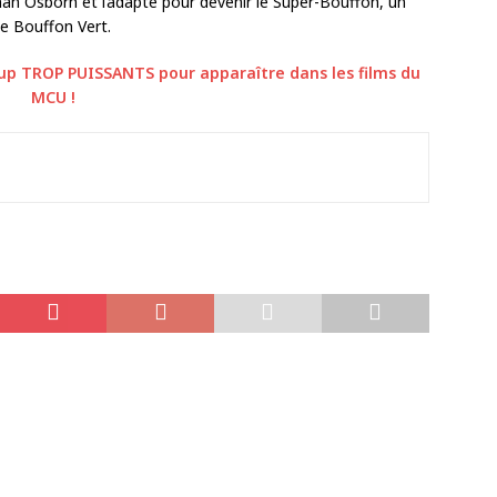
an Osborn et l’adapte pour devenir le Super-Bouffon, un
 le Bouffon Vert.
p TROP PUISSANTS pour apparaître dans les films du
MCU !