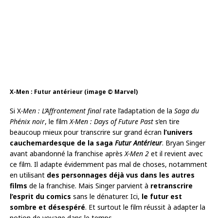
X-Men : Futur antérieur (image © Marvel)
Si X
-Men : L’Affrontement final
rate l’adaptation de la
Saga du
Phénix noir
, le film
X-Men : Days of Future Past
s’en tire
beaucoup mieux pour transcrire sur grand écran
l’univers
cauchemardesque de la saga
Futur Antérieur
. Bryan Singer
avant abandonné la franchise après
X-Men 2
et il revient avec
ce film. Il adapte évidemment pas mal de choses, notamment
en utilisant
des personnages déjà vus dans les autres
films
de la franchise. Mais Singer parvient à
retranscrire
l’esprit du comics
sans le dénaturer. Ici,
le futur est
sombre et désespéré
. Et surtout le film réussit à adapter la
notion de voyage dans le temps.