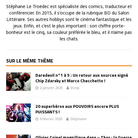
Stéphane Le Troëdec est spécialiste des comics, traducteur et
conférencier. En 2015, il s'occupe de la rubrique BD du Salon
Littéraire. Ses autres hobbys sont le cinéma fantastique et les
jeux. Enfin, et c'est le plus important : son chiffre porte-
bonheur est le cinq, sa couleur préférée le bleu, et il n’aime pas
les chats.
SUR LE MÊME THÈME
Daredevil n°1 à 5 : Un retour aux sources signé
Chip Zdarsky et Marco Checchetto !
2 janvier 2020
Doop
20 superhéros aux POUVOIRS encore PLUS
PUISSANTS !
9 février 2020
Stéphane
Olivier Coipel magnifique dans « Thor : la Guerre