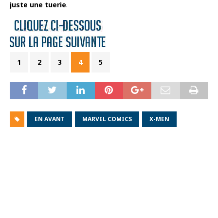
juste une tuerie
.
1
2
3
4
5
EN AVANT
MARVEL COMICS
X-MEN