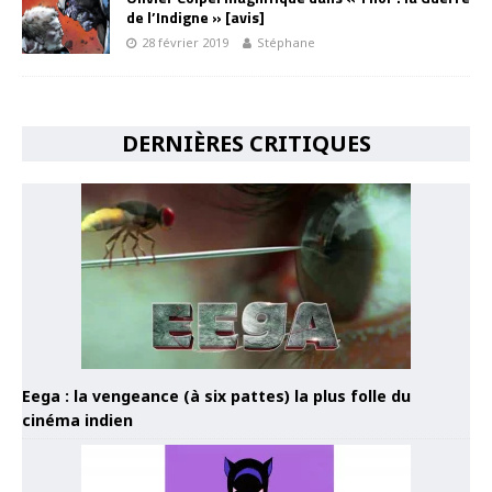
de l’Indigne » [avis]
28 février 2019
Stéphane
DERNIÈRES CRITIQUES
Eega : la vengeance (à six pattes) la plus folle du
cinéma indien