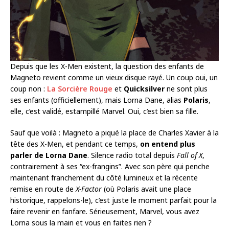
Depuis que les X-Men existent, la question des enfants de
Magneto revient comme un vieux disque rayé. Un coup oui, un
coup non :
La Sorcière Rouge
et
Quicksilver
ne sont plus
ses enfants (officiellement), mais Lorna Dane, alias
Polaris
,
elle, c’est validé, estampillé Marvel. Oui, c’est bien sa fille.
Sauf que voilà : Magneto a piqué la place de Charles Xavier à la
tête des X-Men, et pendant ce temps,
on entend plus
parler de Lorna
Dane
. Silence radio total depuis
Fall of X
,
contrairement à ses “ex-frangins”. Avec son père qui penche
maintenant franchement du côté lumineux et la récente
remise en route de
X-Factor
(où Polaris avait une place
historique, rappelons-le), c’est juste le moment parfait pour la
faire revenir en fanfare. Sérieusement, Marvel, vous avez
Lorna sous la main et vous en faites rien ?