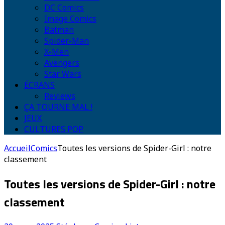
DC Comics
Image Comics
Batman
Spider-Man
X-Men
Avengers
Star Wars
ÉCRANS
Reviews
ÇA TOURNE MAL !
JEUX
CULTURES POP
Accueil
Comics
Toutes les versions de Spider-Girl : notre
classement
Toutes les versions de Spider-Girl : notre
classement