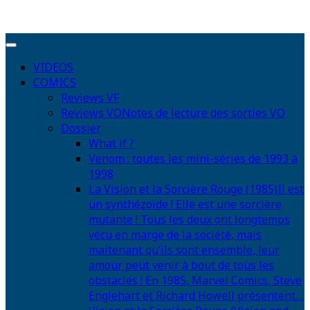
VIDEOS
COMICS
Reviews VF
Reviews VO
Notes de lecture des sorties VO
Dossier
What if ?
Venom : toutes les mini-séries de 1993 à
1998
La Vision et la Sorcière Rouge (1985)
Il est
un synthézoïde ! Elle est une sorcière
mutante ! Tous les deux ont longtemps
vécu en marge de la société, mais
maitenant qu’ils sont ensemble, leur
amour peut venir à bout de tous les
obstacles ! En 1985, Marvel Comics, Steve
Englehart et Richard Howell présentent…