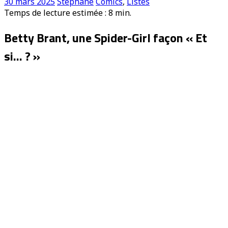
30 mars 2025
Stéphane
Comics
,
Listes
Temps de lecture estimée :
8
min.
Betty Brant, une Spider-Girl façon « Et
si… ? »